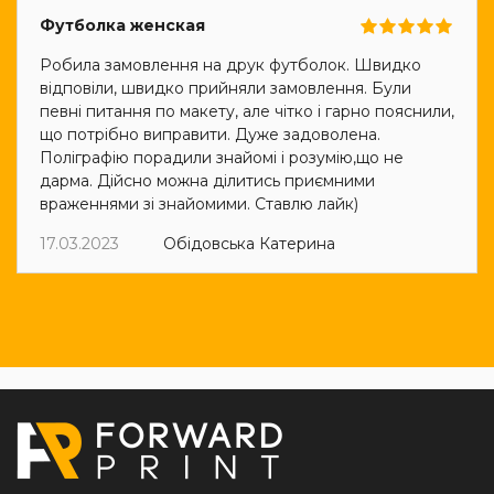
Футболка женская
Робила замовлення на друк футболок. Швидко
відповіли, швидко прийняли замовлення. Були
певні питання по макету, але чітко і гарно пояснили,
що потрібно виправити. Дуже задоволена.
Поліграфію порадили знайомі і розумію,що не
дарма. Дійсно можна ділитись приємними
враженнями зі знайомими. Ставлю лайк)
17.03.2023
Обідовська Катерина