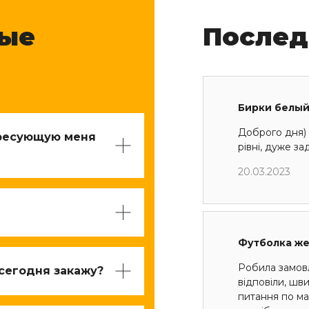
мые
Послед
Бирки белый
Доброго дня) 
ересующую меня
рівні, дуже з
20.03.2023
Футболка ж
Робила замов
 сегодня закажу?
відповіли, шв
питання по мак