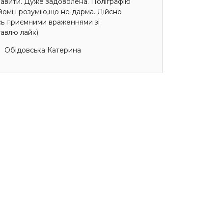
авити. Дуже задоволена. Поліграфію
омі і розумію,що не дарма. Дійсно
сь приємними враженнями зі
авлю лайк)
Обідовська Катерина