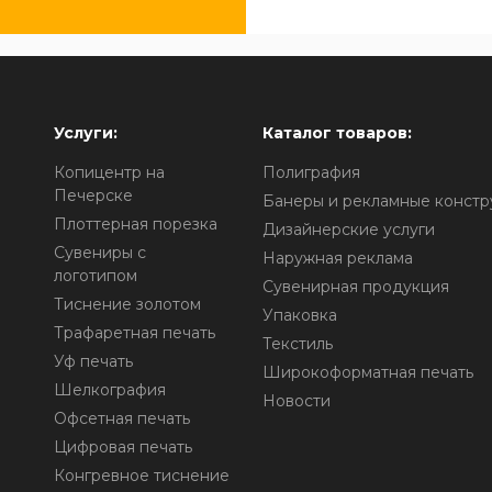
Услуги:
Каталог товаров:
Копицентр на
Полиграфия
Печерске
Банеры и рекламные констр
Плоттерная порезка
Дизайнерские услуги
Сувениры с
Наружная реклама
логотипом
Сувенирная продукция
о
Тиснение золотом
Упаковка
Трафаретная печать
Текстиль
Уф печать
Широкоформатная печать
Шелкография
Новости
Офсетная печать
Цифровая печать
Конгревное тиснение