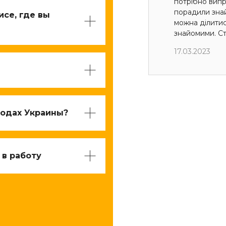
потрібно випр
порадили знай
исе, где вы
можна ділити
знайомими. Ст
17.03.2023
родах Украины?
 в работу