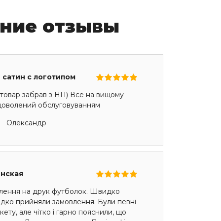
ние отзывы
 сатин с логотипом
товар забрав з НП) Все на вищому
адоволений обслуговуванням
Олександр
енская
лення на друк футболок. Швидко
идко прийняли замовлення. Були певні
ету, але чітко і гарно пояснили, що