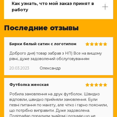
Как узнать, что мой заказ принят в
работу
Последние отзывы
Бирки белый сатин с логотипом
Доброго дня) товар забрав з НП) Все на вищому
рівні, дуже задоволений обслуговуванням
20.03.2023
Олександр
Футболка женская
Робила замовлення на друк футболок. Швидко
відповіли, швидко прийняли замовлення. Були
певні питання по макету, але чітко і гарно пояснили,
що потрібно виправити. Дуже задоволена.
Поліграфію порадили знайомі і розумію,що не