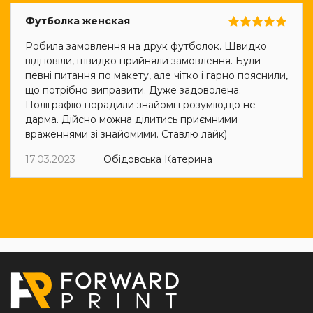
Футболка женская
Робила замовлення на друк футболок. Швидко
відповіли, швидко прийняли замовлення. Були
певні питання по макету, але чітко і гарно пояснили,
що потрібно виправити. Дуже задоволена.
Поліграфію порадили знайомі і розумію,що не
дарма. Дійсно можна ділитись приємними
враженнями зі знайомими. Ставлю лайк)
17.03.2023
Обідовська Катерина