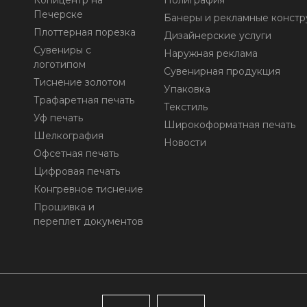
Копицентр на
Полиграфия
Печерске
Банеры и рекламные констр
Плоттерная порезка
Дизайнерские услуги
Сувениры с
Наружная реклама
логотипом
Сувенирная продукция
о
Тиснение золотом
Упаковка
Трафаретная печать
Текстиль
Уф печать
Широкоформатная печать
Шелкография
Новости
Офсетная печать
Цифровая печать
Конгревное тиснение
Прошивка и
переплет документов