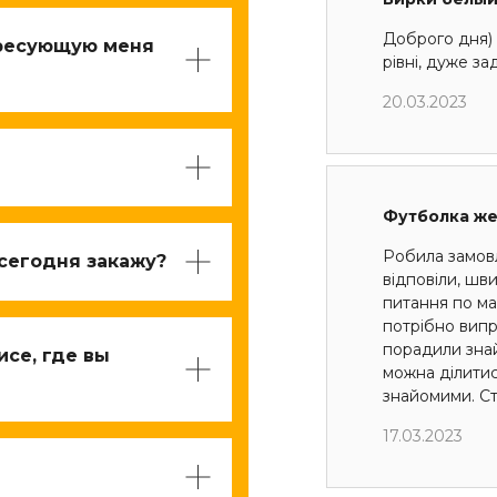
Доброго дня) 
ересующую меня
рівні, дуже з
20.03.2023
Футболка ж
Робила замов
 сегодня закажу?
відповіли, шв
питання по мак
потрібно випр
порадили знай
исе, где вы
можна ділити
знайомими. Ст
17.03.2023