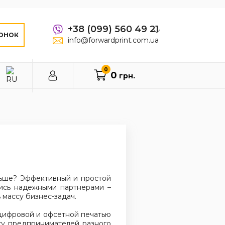
+38 (099) 560 49 21
ОНОК
info@forwardprint.com.ua
0
0
грн.
ольше? Эффективный и простой
тись надежными партнерами –
массу бизнес-задач.
 цифровой и офсетной печатью
гу предпринимателей разного