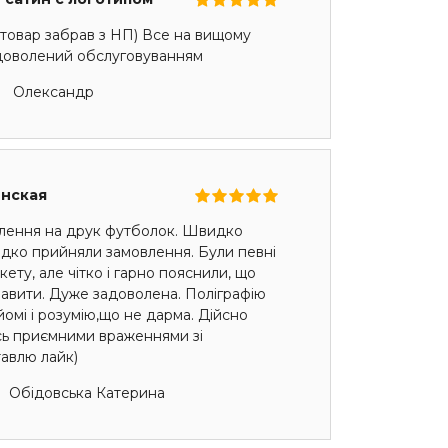
товар забрав з НП) Все на вищому
адоволений обслуговуванням
Олександр
енская
лення на друк футболок. Швидко
идко прийняли замовлення. Були певні
ету, але чітко і гарно пояснили, що
авити. Дуже задоволена. Поліграфію
омі і розумію,що не дарма. Дійсно
сь приємними враженнями зі
авлю лайк)
Обідовська Катерина