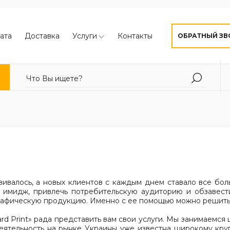
ата
Доставка
Услуги
Контакты
ОБРАТНЫЙ ЗВ
вивалось, а новых клиентов с каждым днем ставало все б
 имидж, привлечь потребительскую аудиторию и обзавес
рафическую продукцию. Именно с ее помощью можно решить 
rd Print» рада представить вам свои услуги. Мы занимаемся
деятельность на рынке Украины уже известна широкому кру