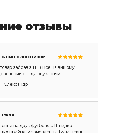
ние отзывы
 сатин с логотипом
товар забрав з НП) Все на вищому
адоволений обслуговуванням
Олександр
енская
лення на друк футболок. Швидко
идко прийняли замовлення. Були певні