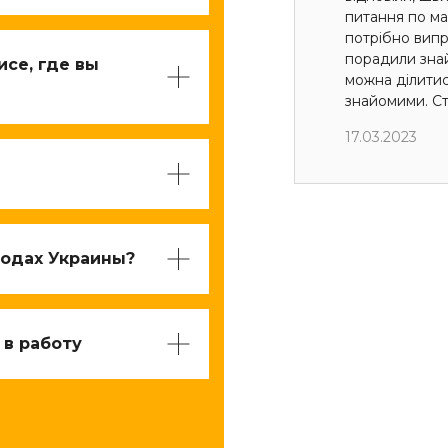
питання по мак
потрібно випр
порадили знай
исе, где вы
можна ділити
знайомими. Ст
17.03.2023
родах Украины?
 в работу