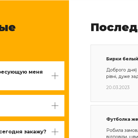
мые
Послед
Бирки белый
Доброго дня) 
ересующую меня
рівні, дуже з
20.03.2023
Футболка ж
Робила замов
 сегодня закажу?
відповіли, шв