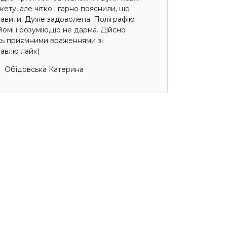
ету, але чітко і гарно пояснили, що
авити. Дуже задоволена. Поліграфію
омі і розумію,що не дарма. Дійсно
сь приємними враженнями зі
авлю лайк)
Обідовська Катерина