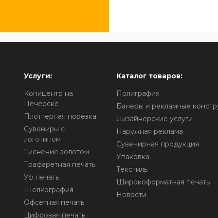
Услуги:
Каталог товаров:
Копицентр на
Полиграфия
Печерске
Банеры и рекламные констр
Плоттерная порезка
Дизайнерские услуги
Сувениры с
Наружная реклама
логотипом
Сувенирная продукция
о
Тиснение золотом
Упаковка
Трафаретная печать
Текстиль
Уф печать
Широкоформатная печать
Шелкография
Новости
Офсетная печать
Цифровая печать