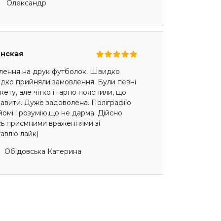
Олександр
енская
лення на друк футболок. Швидко
идко прийняли замовлення. Були певні
ету, але чітко і гарно пояснили, що
авити. Дуже задоволена. Поліграфію
омі і розумію,що не дарма. Дійсно
сь приємними враженнями зі
авлю лайк)
Обідовська Катерина