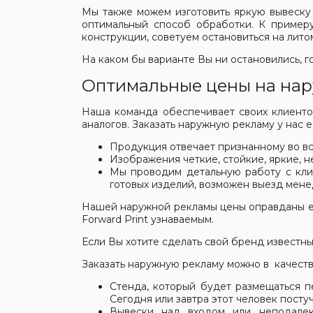
Мы также можем изготовить яркую вывеску 
оптимальный способ обработки. К примеру
конструкции, советуем остановиться на лит
На каком бы варианте Вы ни остановились, г
Оптимальные цены на на
Наша команда обеспечивает своих клиентов
аналогов. Заказать наружную рекламу у нас е
Продукция отвечает признанному во вс
Изображения четкие, стойкие, яркие, н
Мы проводим детальную работу с клие
готовых изделий, возможен выезд мене
Нашей наружной рекламы цены оправданы ее 
Forward Print узнаваемым.
Если Вы хотите сделать свой бренд известным
Заказать наружную рекламу можно в качеств
Стенда, который будет размещаться п
Сегодня или завтра этот человек посту
Вывески над входом или неподалек