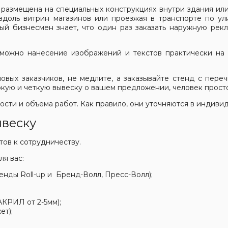
 размещена на специальных конструкциях внутри здания или
доль витрин магазинов или проезжая в транспорте по ули
ый бизнесмен знает, что один раз заказать наружную рекл
можно нанесение изображений и текстов практически на 
овых заказчиков, не медлите, а заказывайте стенд с переч
яркую и четкую вывеску о вашем предложении, человек прост
ости и объема работ. Как правило, они уточняются в индиви
ывеску
ов к сотрудничеству.
я вас:
енды Roll-up и Бренд-Волл, Пресс-Волл);
АКРИЛ от 2-5мм);
ет);