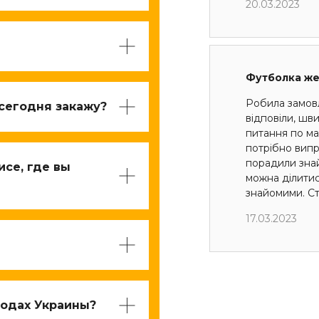
20.03.2023
Футболка ж
Робила замов
 сегодня закажу?
відповіли, шв
питання по мак
потрібно випр
порадили знай
исе, где вы
можна ділити
знайомими. Ст
17.03.2023
родах Украины?