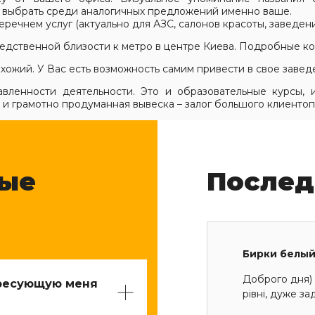
а выбрать среди аналогичных предложений именно ваше.
ечнем услуг (актуально для АЗС, салонов красоты, заведени
дственной близости к метро в центре Киева. Подробные ко
охожий. У Вас есть возможность самим привести в свое завед
ленности деятельности. Это и образовательные курсы, и
 и грамотно продуманная вывеска – залог большого клиентоп
мые
Послед
Бирки белый
Доброго дня) 
ересующую меня
рівні, дуже з