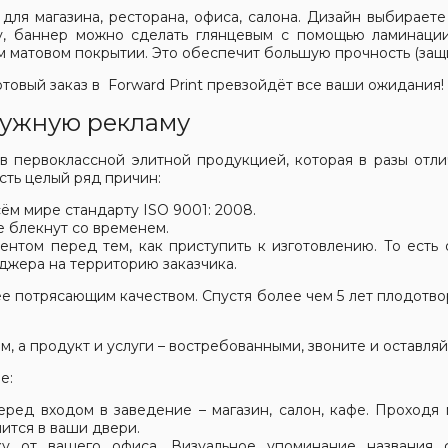
для магазина, ресторана, офиса, салона. Дизайн выбираете
, баннер можно сделать глянцевым с помощью ламинации
ом матовом покрытии. Это обеспечит большую прочность (защ
отовый заказ в Forward Print превзойдёт все ваши ожидания!
ружную рекламу
 первоклассной элитной продукцией, которая в разы отли
сть целый ряд причин:
ём мире стандарту ISO 9001: 2008.
е блекнут со временем.
нтом перед тем, как приступить к изготовлению. То есть
джера на территорию заказчика.
потрясающим качеством. Спустя более чем 5 лет плодотвор
, а продукт и услуги – востребованными, звоните и оставляй
е:
еред входом в заведение – магазин, салон, кафе. Проходя 
чится в ваши двери.
у от вашего офиса. Визуальное упоминание названия 