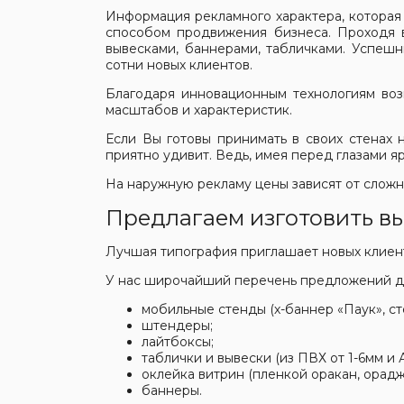
Информация рекламного характера, которая
способом продвижения бизнеса. Проходя в
вывесками, баннерами, табличками. Успешн
сотни новых клиентов.
Благодаря инновационным технологиям воз
масштабов и характеристик.
Если Вы готовы принимать в своих стенах н
приятно удивит. Ведь, имея перед глазами 
На наружную рекламу цены зависят от сложн
Предлагаем изготовить в
Лучшая типография приглашает новых клиент
У нас широчайший перечень предложений дл
мобильные стенды (х-баннер «Паук», ст
штендеры;
лайтбоксы;
таблички и вывески (из ПВХ от 1-6мм и 
оклейка витрин (пленкой оракан, орадж
баннеры.