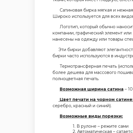
Сатиновая бирка мягкая и нежная, 
Широко используется для всех видов
Логотип, который обычно наносится
компании, графический элемент или
нанесены на одежду или товары спе
Эти бирки добавляют элегантность
бирки часто используются в индустр
Термотрансферная печать (использу
более дешева для массового пошива
полноцветная печать.
Возможная ширина сатина
– 10
Ц
вет печати на чорном сатине
серебро, красный и синий).
Возможные виды порезки:
1. В рулоне – режите
2. Автоматическая – сатается 