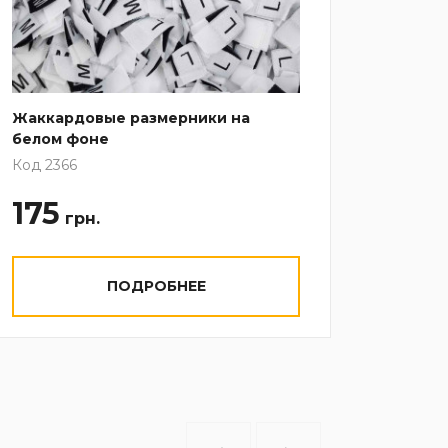
Жаккардовые размерники на
Бирки
белом фоне
Код 99
Код 2366
175
3
грн.
грн
ПОДРОБНЕЕ