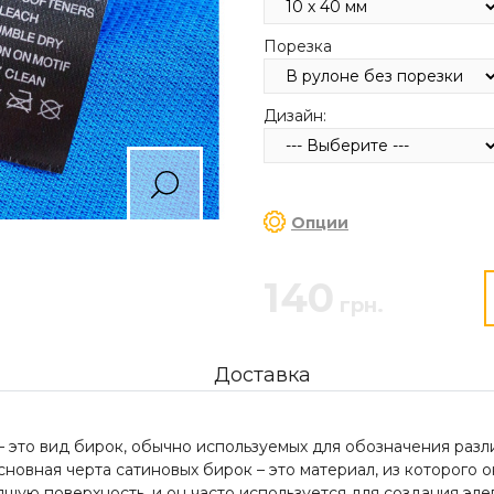
Порезка
Дизайн:
Опции
140
грн.
Доставка
– это вид бирок, обычно используемых для обозначения разл
овная черта сатиновых бирок – это материал, из которого он
ящую поверхность, и он часто используется для создания эле