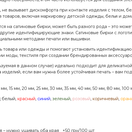
не вызывает дискомфорта при контакте изделия с телом, бе
 товаров, включая маркировку детской одежды, белья и дом
 на сатиновые бирки, может быть разного рода – это может
 другие идентифицирующие знаки. Сатиновые бирки с логот
циальными методами печати или вышивки.
 товара или одежды и помогают установить идентификацию
ии моды, текстиля при создании брендированных аксессуаров
емая в данном случае) идеально подходит для деликатной 
 изделий, если вам нужна более устойчивая печать – вам п
 мм, 15 мм, 20 мм, 25 мм, 30 мм, 35 мм, 40 мм, 50 мм, 80 мм, 100 
:
белый,
красный
,
синий
,
зеленый
,
розовый
,
коричневый
,
оран
 сами
– нужно ушивать оба края
+50 грн/100 шт