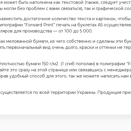
может быть наполнена как текстовой (также, следует учест
 могли без проблем с вами связаться), так и графической с
зместить достаточное количество текста и картинок, чтобы
ипографии “Forward Print” печать на буклетах А5 осуществляе
ляров для производства — от 100 до 5 000.
х мелованной бумаги, из чего собственно и сделаны эти бу
ь первоначальный вид очень долго, краски и оттенки не те
отностью бумаги 150 г/м2 (1 сгиб пополам) в полиграфии “Fo
лайте это сразу на этой странице или связавшись с менедже
брав удобный способ для этого, так же можете написать нам
существляется по всей территории Украины. Продукция при