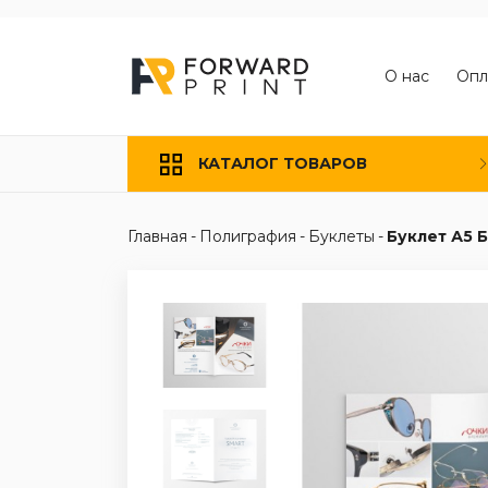
О нас
Опл
КАТАЛОГ ТОВАРОВ
Главная
-
Полиграфия
-
Буклеты
-
Буклет А5 Б