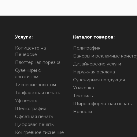
Услуги:
Каталог товаров:
Копицентр на
Полиграфия
Печерске
Банеры и рекламные констр
Плоттерная порезка
Дизайнерские услуги
Сувениры с
Наружная реклама
логотипом
Сувенирная продукция
о
Тиснение золотом
Упаковка
Трафаретная печать
Текстиль
Уф печать
Широкоформатная печать
Шелкография
Новости
Офсетная печать
Цифровая печать
Конгревное тиснение