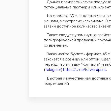
Данная полиграфическая продукция 
потенциальные партнеры или клиенты
На формате А5 с легкостью можно ра
мешали, а смотрелись лаконично. В т
заявки доступное количество экземп
Также следует упомянуть о свойства
полиграфической продукции сохранят
со временем.
Заказывайте буклеты формата А5 с пл
захочется в розницу или оптом. Сде
перейдя во вкладку “Контакты” и вы
(
Telegram
)
https://t.me/forwardprint
.
Быстрая и качественная доставка о
повреждений.