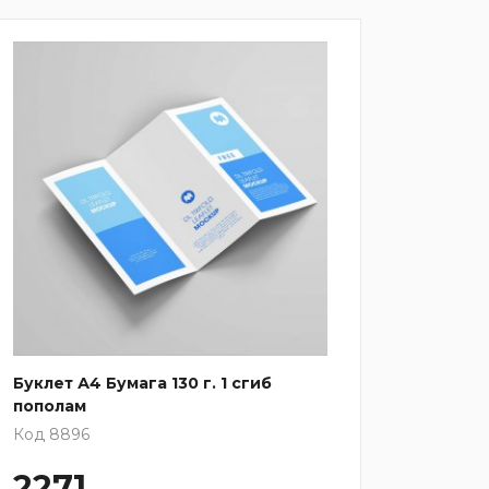
Буклет А4 Бумага 130 г. 1 сгиб
Буклет
пополам
Код 88
Код 8896
2271
128