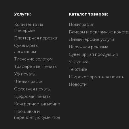
Услуги:
Каталог товаров:
Копицентр на
Полиграфия
Печерске
Банеры и рекламные констр
Плоттерная порезка
Дизайнерские услуги
Сувениры с
Наружная реклама
логотипом
Сувенирная продукция
о
Тиснение золотом
Упаковка
Трафаретная печать
Текстиль
Уф печать
Широкоформатная печать
Шелкография
Новости
Офсетная печать
Цифровая печать
Конгревное тиснение
Прошивка и
переплет документов