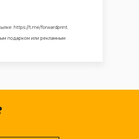
сылке:
https://t.me/forwardprint
.
чным подарком или рекламным
?