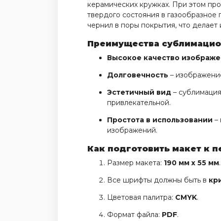
керамических кружках. При этом пр
твердого состояния в газообразное 
чернил в поры покрытия, что делае
Преимущества сублимацион
Высокое качество изображ
Долговечность
– изображение
Эстетичный вид
– сублимация
привлекательной.
Простота в использовании
– 
изображений.
Как подготовить макет к п
Размер макета:
190 мм х 55 мм
.
Все шрифты должны быть в
кр
Цветовая палитра:
CMYK
.
Формат файла:
PDF
.