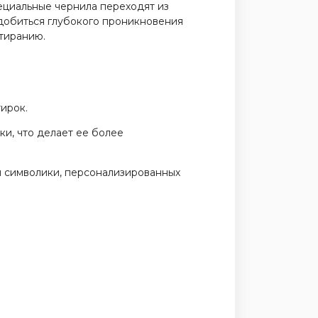
ециальные чернила переходят из
 добиться глубокого проникновения
стиранию.
ирок.
и, что делает ее более
й символики, персонализированных