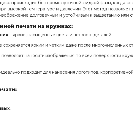
оцесс происходит без промежуточной жидкой фазы, когда сп
при высокой температуре и давлении. Этот метод позволяет
т изображение долговечным и устойчивым к выцветанию или 
ной печати на кружках:
ения
– яркие, насыщенные цвета и четкость деталей.
 сохраняется ярким и четким даже после многочисленных ст
 позволяет наносить изображения по всей поверхности кружк
идеально подходит для нанесения логотипов, корпоративно
ечати:
ивых
.