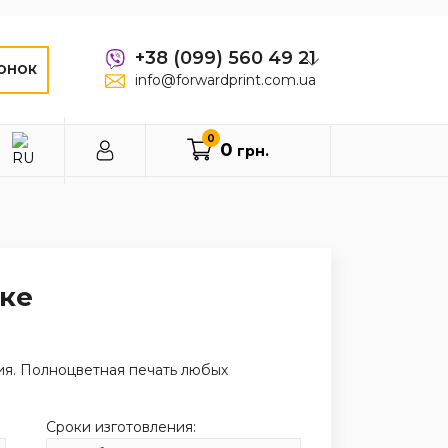
+38 (099) 560 49 21
ОНОК
info@forwardprint.com.ua
0
0
грн.
шке
я. Полноцветная печать любых
Сроки изготовления: