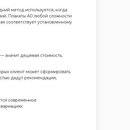
дний метод используется, когда
лий. Плакаты А0 любой сложности
орая соответствует установленному
 — значит дешевая стоимость;
торых клиент может сформировать
остью дадут рекомендации,
ется современное
вариациях: