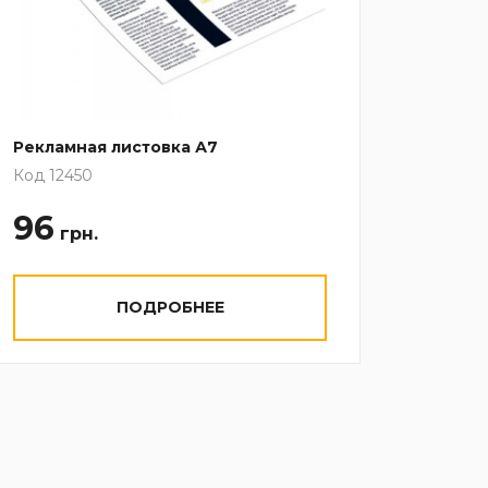
Рекламная листовка А7
Грамо
Код 12450
Код 99
96
9
грн.
грн
ПОДРОБНЕЕ