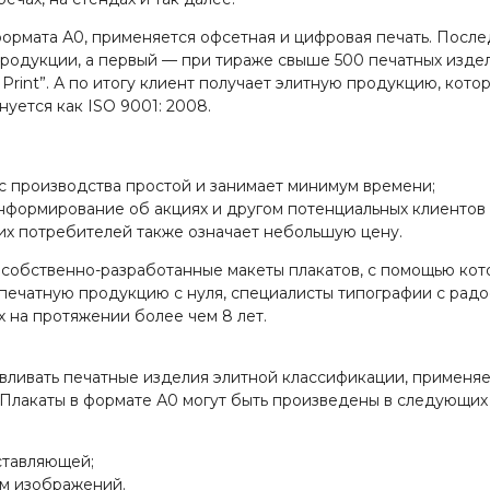
формата А0, применяется офсетная и цифровая печать. После
родукции, а первый — при тираже свыше 500 печатных изде
Print”. А по итогу клиент получает элитную продукцию, кот
уется как ISO 9001: 2008.
 производства простой и занимает минимум времени;
информирование об акциях и другом потенциальных клиентов
х потребителей также означает небольшую цену.
 собственно-разработанные макеты плакатов, с помощью ко
ь печатную продукцию с нуля, специалисты типографии с рад
х на протяжении более чем 8 лет.
авливать печатные изделия элитной классификации, применя
Плакаты в формате А0 могут быть произведены в следующих 
ставляющей;
м изображений.