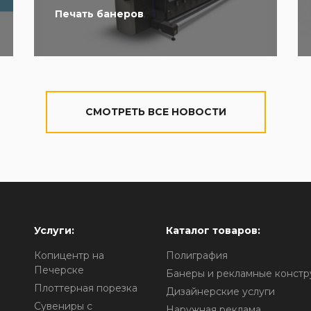
Печать банеров
CМОТРЕТЬ ВСЕ НОВОСТИ
Услуги:
Каталог товаров:
Копицентр на
Полиграфия
Печерске
Банеры и рекламные констр
Плоттерная порезка
Дизайнерские услуги
Сувениры с
Наружная реклама