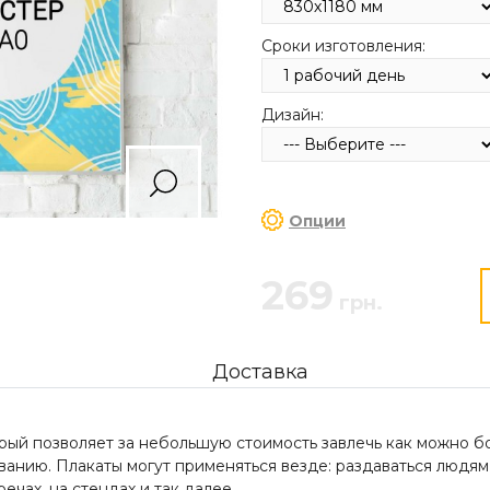
Сроки изготовления:
Дизайн:
Опции
269
грн.
Доставка
рый позволяет за небольшую стоимость завлечь как можно б
анию. Плакаты могут применяться везде: раздаваться людям н
ечах, на стендах и так далее.