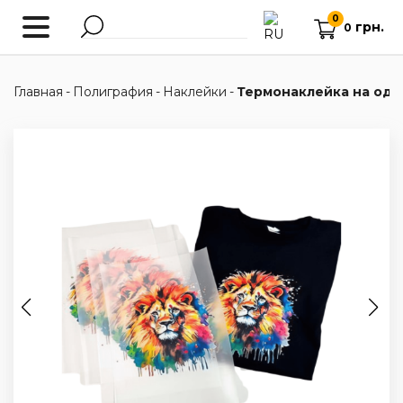
0
грн.
0
Главная
-
Полиграфия
-
Наклейки
-
Термонаклейка на од