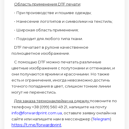
Область применения DTF печати
:
• При производстве и пошиве одежды;
• Нанесение логотипов и символики на текстиль;
• Широкая область применения;
• Подходит для любого типа ткани.
DTF печатает в рулоне качественное
полноцветное изображение.
С помощью DTF можно печатать различные
цветные изображения с полутонами и оттенками, и
они получаются яркими и красочными. Но также
есть и ограничения, иногда невозможно достичь
точного попадания в цвет, слишком тонкие линии
могут не перенестись.
Для заказа термонаклейки на одежду
позвоните по
телефону +38 (099) 560 49 21, напишите на почту
info@forwardprint.com.ua
,
оставьте заявку онлайн на
сайте или напишите нам в мессенджер (
Telegram
)
https://t.me/forwardprint
.