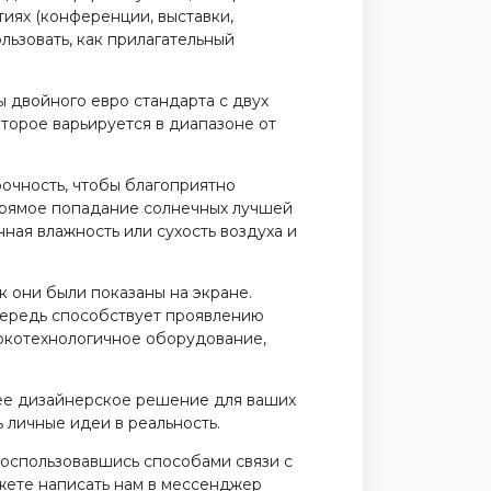
тиях (конференции, выставки,
льзовать, как прилагательный
ы двойного евро стандарта с двух
оторое варьируется в диапазоне от
рочность, чтобы благоприятно
 прямое попадание солнечных лучшей
ная влажность или сухость воздуха и
к они были показаны на экране.
чередь способствует проявлению
сокотехнологичное оборудование,
ее дизайнерское решение для ваших
 личные идеи в реальность.
оспользовавшись способами связи с
ожете написать нам в мессенджер