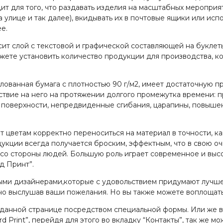
дит для того, что раздавать изделия на масштабных мероприя
 улице и так далее), вкидывать их в почтовые ящики или испо
е.
ит слой с текстовой и графической составляющей на буклет
ожете установить количество продукции для производства, к
ованная бумага с плотностью 90 г/м2, имеет достаточную п
ствие на него на протяжении долгого промежутка времени:
а поверхности, непредвиденные сгибания, царапины, повышен
цветам корректно переноситься на материал в точности, ка
кции всегда получается броским, эффектным, что в свою о
 со стороны людей. Большую роль играет современное и вы
д Принт”.
ми дизайнерами,которые с удовольствием придумают лучш
но выслушав ваши пожелания. Но вы также можете воплощать
данной странице посредством специальной формы. Или же в
 Print”, перейдя для этого во вкладку “Контакты”, так же м