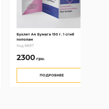
Буклет А4 Бумага 150 г. 1 сгиб
Еврока
пополам
Код 77
Код 8897
2300
23
грн.
гр
ПОДРОБНЕЕ