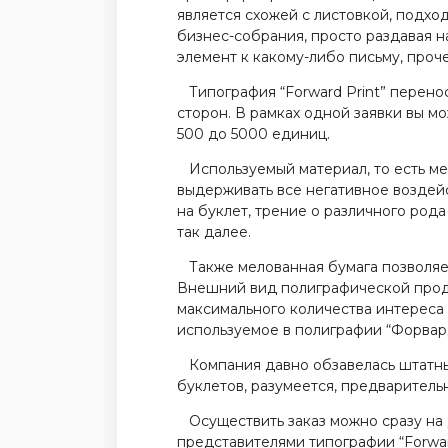
является схожей с листовкой, подхо
бизнес-собрания, просто раздавая на
элемент к какому-либо письму, проче
Типография “Forward Print” перенос
сторон. В рамках одной заявки вы м
500 до 5000 единиц.
Используемый материал, то есть мел
выдерживать все негативное воздей
на буклет, трение о различного род
так далее.
Также мелованная бумага позволяет 
Внешний вид полиграфической проду
максимального количества интереса
используемое в полиграфии “Форвар
Компания давно обзавелась штатны
буклетов, разумеется, предваритель
Осуществить заказ можно сразу на 
представителями типографии “Forward