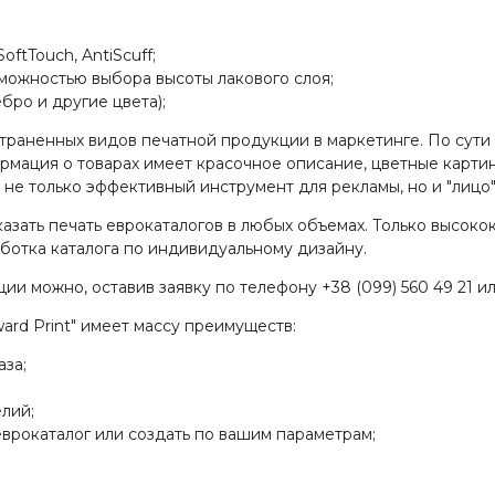
oftTouch, AntiScuff;
можностью выбора высоты лакового слоя;
бро и другие цвета);
страненных видов печатной продукции в маркетинге. По сут
ормация о товарах имеет красочное описание, цветные карти
 не только эффективный инструмент для рекламы, но и "лицо
казать печать еврокаталогов в любых объемах. Только высоко
ботка каталога по индивидуальному дизайну.
и можно, оставив заявку по телефону +38 (099) 560 49 21 ил
ard Print" имеет массу преимуществ:
аза;
лий;
еврокаталог или создать по вашим параметрам;