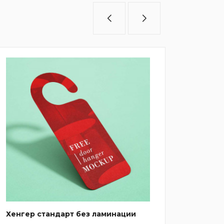
Хенгер стандарт без ламинации
Катало