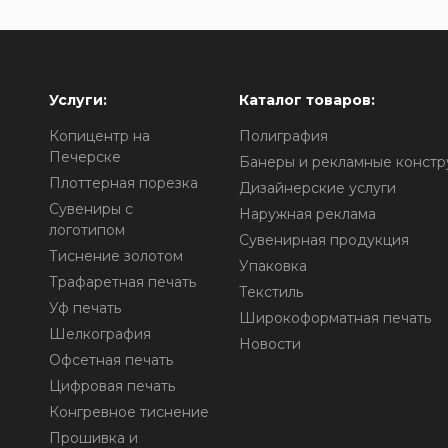
Услуги:
Каталог товаров:
Копицентр на
Полиграфия
Печерске
Банеры и рекламные констр
Плоттерная порезка
Дизайнерские услуги
Сувениры с
Наружная реклама
логотипом
Сувенирная продукция
о
Тиснение золотом
Упаковка
Трафаретная печать
Текстиль
Уф печать
Широкоформатная печать
Шелкография
Новости
Офсетная печать
Цифровая печать
Конгревное тиснение
Прошивка и