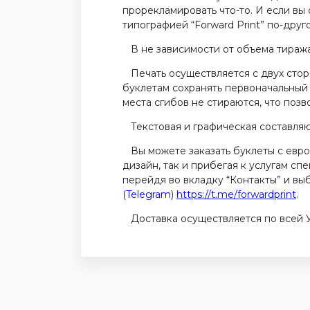
прорекламировать что-то. И если вы
типографией “Forward Print” по-друг
В не зависимости от объема тиража,
Печать осуществляется с двух сторо
буклетам сохранять первоначальный
места сгибов не стираются, что поз
Текстовая и графическая составляю
Вы можете заказать буклеты с евро 
дизайн, так и прибегая к услугам с
перейдя во вкладку “Контакты” и в
(
Telegram
)
https://t.me/forwardprint
.
Доставка осуществляется по всей У