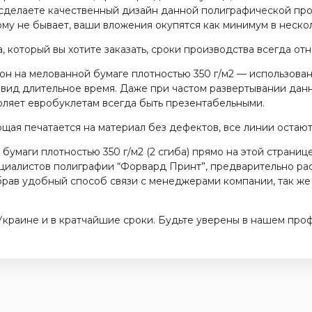
 сделаете качественный дизайн данной полиграфической про
ому не бывает, ваши вложения окупятся как минимум в нескол
 который вы хотите заказать, сроки производства всегда от
н на мелованной бумаге плотностью 350 г/м2 — использован
 вид длительное время. Даже при частом развертывании да
воляет евробуклетам всегда быть презентабельными.
щая печатается на материал без дефектов, все линии остаю
бумаги плотностью 350 г/м2 (2 сгиба) прямо на этой страниц
пециалистов полиграфии “Форвард Принт”, предварительно ра
ыбрав удобный способ связи с менеджерами компании, так же
краине и в кратчайшие сроки. Будьте уверены в нашем про