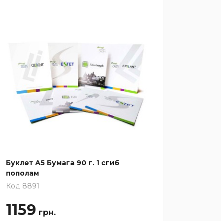
Буклет А5 Бумага 90 г. 1 сгиб
Буклет 
пополам
попол
Код 8891
Код 88
1159
137
грн.