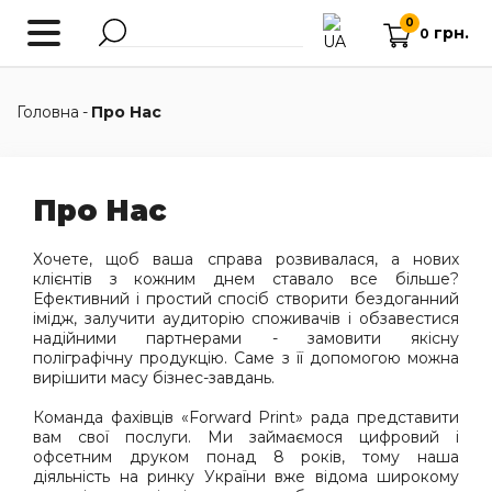
0
грн.
0
Головна
-
Про Нас
Про Нас
Хочете, щоб ваша справа розвивалася, а нових
клієнтів з кожним днем ​​ставало все більше?
Ефективний і простий спосіб створити бездоганний
імідж, залучити аудиторію споживачів і обзавестися
надійними партнерами - замовити якісну
поліграфічну продукцію. Саме з її допомогою можна
вирішити масу бізнес-завдань.
Команда фахівців «
Forward
Print
» рада представити
вам свої послуги.
Ми займаємося цифровий і
офсетним друком понад 8 років, тому наша
діяльність на ринку України вже відома широкому