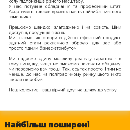
колу підприємців різного масштабу.
У нас потужне обладнання та професійний штат.
Асортимент товарів вразить навіть найвибагливішого
замовника
.
Працюємо швидко, злагоджено і на совість.
Ціни
доступні, продукція якісна.
Ми знаємо, як створити дійсно ефектний продукт,
здатний стати рекламною зброєю для вас або
просто гідним бізнес-атрибутом.
Ми надаємо єдину можливу реальну гарантію - в
тому випадку, якщо не зможемо виконати обіцянку,
ми повернемо вам гроші.
Так, ось так просто. І тим не
менше, до нас на поліграфічному ринку цього ніхто
ніколи не робив.
Наш колектив - ваш вірний друг на шляху до успіху!
Найбільш поширені