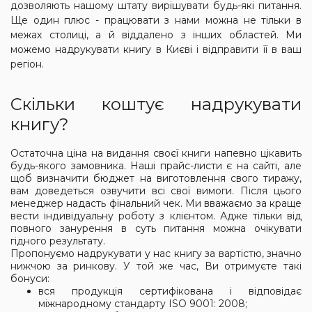
дозволяють нашому штату вирішувати будь-які питання.
Ще один плюс - працювати з нами можна не тільки в
межах столиці, а й віддалено з інших областей. Ми
можемо надрукувати книгу в Києві і відправити її в ваш
регіон.
Скільки коштує надрукувати
книгу?
Остаточна ціна на видання своєї книги напевно цікавить
будь-якого замовника. Наші прайс-листи є на сайті, але
щоб визначити бюджет на виготовлення свого тиражу,
вам доведеться озвучити всі свої вимоги. Після цього
менеджер надасть фінальний чек. Ми вважаємо за краще
вести індивідуальну роботу з клієнтом. Адже тільки від
повного занурення в суть питання можна очікувати
гідного результату.
Пропонуємо надрукувати у нас книгу за вартістю, значно
нижчою за ринкову. У той же час, Ви отримуєте такі
бонуси:
вся продукція сертифікована і відповідає
міжнародному стандарту ISO 9001: 2008;