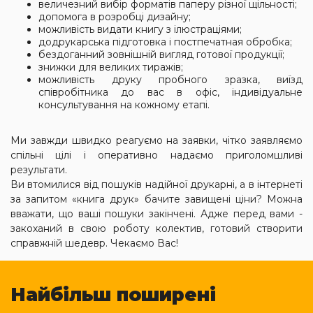
величезний вибір форматів паперу різної щільності;
допомога в розробці дизайну;
можливість видати книгу з ілюстраціями;
додрукарська підготовка і постпечатная обробка;
бездоганний зовнішній вигляд готової продукції;
знижки для великих тиражів;
можливість друку пробного зразка, виїзд
співробітника до вас в офіс, індивідуальне
консультування на кожному етапі.
Ми завжди швидко реагуємо на заявки, чітко заявляємо
спільні цілі і оперативно надаємо приголомшливі
результати.
Ви втомилися від пошуків надійної друкарні, а в інтернеті
за запитом «книга друк» бачите завищені ціни? Можна
вважати, що ваші пошуки закінчені. Адже перед вами -
закоханий в свою роботу колектив, готовий створити
справжній шедевр. Чекаємо Вас!
Найбільш поширені