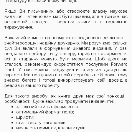
літературу в її класичному вигляді.
Якщо Ви письменник або створюєте власну наукове
видання, напевно вам має бути цікавим, але в той же час
непростий процес - верстка книги і її подальше
тиражування.
Важливий момент на цьому етапі видавничої діяльності -
знайти хорошу і надійну друкарню. Ми розуміємо, скільки
сил Ви вклали в формування цікавого видання. У разі
невдалого підбору типу паперу, шрифтів і оформлення
всі ці старання можуть бути марними. Щоб цього не
сталося, рекомендує скористатися послугами Forward
Print. У нас можна надрукувати книгу за доступною
вартості. Ми працюємо в своїй сфері більше 8 років, тому
знаємо багато і готові використовувати свій досвід в
реалізації вашого проекту.
Для такого виробу, як книга друк має свої тонкощі і
особливості. Дуже важливо продумати і визначити:
загальний стиль оформлення;
оптимальний формат полів;
шрифти;
стилі тексту, заголовків;
наявність приміток, колонтитулів;