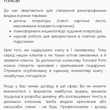
Києві
До нас звертаються для створення різнопрофільних
видань в різних тиражах:
дитяча література (товсті картонні листи,
максимальна яскравість картинок);
повноформатні енциклопедії; художня література;
наукові роботи для використання в освітніх цілях,
підручники.
Крім того, ми надрукуємо книгу в 1 примірнику. Тому
серед наших клієнтів є не тільки оптові замовники, а й
приватні клієнти. За допомогою колективу Forward Print
можна створити красивий і оригінальний подарунок.
Отримати опубліковану в єдиному екземплярі книгу -
незабутньо, погодьтеся.
Якщо у Вас немає досвіду в цій сфері, Ви не можете
визначитися з форматом майбутніх видань, виникли
труднощі в розробці дизайну або розташуванні тексту в
декількох колонках, треба видати креслення або
масштабні схеми - не біда. Професіоналізм і досвід