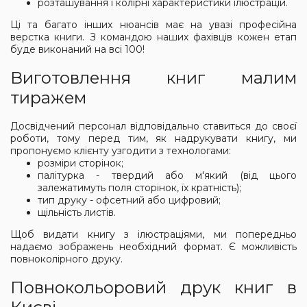
розташування і колірні характеристики ілюстрацій.
Ці та багато інших нюансів має на увазі професійна
верстка книги. З командою наших фахівців кожен етап
буде виконаний на всі 100!
Виготовлення книг малим
тиражем
Досвідчений персонал відповідально ставиться до своєї
роботи, тому перед тим, як надрукувати книгу, ми
пропонуємо клієнту узгодити з технологами:
розміри сторінок;
палітурка - твердий або м'який (від цього
залежатимуть поля сторінок, їх кратність);
тип друку - офсетний або цифровий;
щільність листів.
Щоб видати книгу з ілюстраціями, ми попередньо
надаємо зображень необхідний формат. Є можливість
повноколірного друку.
Повнокольоровий друк книг в