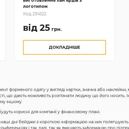
Виготовлення лан'ярдів з
логотипом
Код 234522
від 25
грн.
ДОКЛАДНІШЕ
нент форменого одягу у вигляді картки, значка або наклейки,
і, що дають можливість розпізнати людину що його носить. І
ому іншому.
удуть корисні для компанії у фінансовому плані.
в наші дні бейджи з короткою інформацією на них полегшують
 конференціях і так далі, так як вміщають інформацію про підп