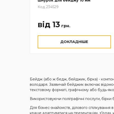
Шнурок для бейджу 10 мм
Код 234529
від 13
грн.
ДОКЛАДНІШЕ
Бейдж (або ж бедж, бейджик, бірка) - компо
володаря. Зазвичай бейджик включає відомост
текстовому форматі, графічному або будь-як
Використовуючи поліграфічні послуги, бірки б
Для бізнес-знайомств, ділового спілкування 
краще адаптуватися на презентаціях, з'їздах,