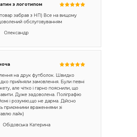
сатин з логотипом
товар забрав з НП) Все на вищому
адоволений обслуговуванням
Олександр
ноча
лення на друк футболок. Швидко
идко прийняли замовлення. Були певні
ету, але чітко і гарно пояснили, що
авити. Дуже задоволена. Поліграфію
омі і розумію,що не дарма. Дійсно
сь приємними враженнями зі
авлю лайк)
Обідовська Катерина