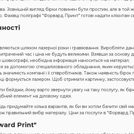
а. Зовнішній вигляд бірки повинен бути простим, але в той ж
 Фахівці поліграфії "Форвард Принт" готові надати клієнтам св
нності
ляються шляхом лазерної різки і гравіювання. Виробляти дан
трачений час і ціна не будуть великими. Взявши за основу д
шовкографії, необхідна інформація наноситься на матеріал;
ся за допомогою спеціалізованого обладнання, яким керуються
значимість компанії і її співробітників. Також наявність бірок
ірці формується лазером. Щоб отримати картинку, застосовуєт
и бейджи, йому варто звернути увагу на таку послугу, як бір
ібний елемент на діловому одязі.
ь придумайте кілька варіантів, як би ви хотіли бачити свій май
акож правильний вибір матеріалу. Ціни за послуги в "Форвард При
ard Print"