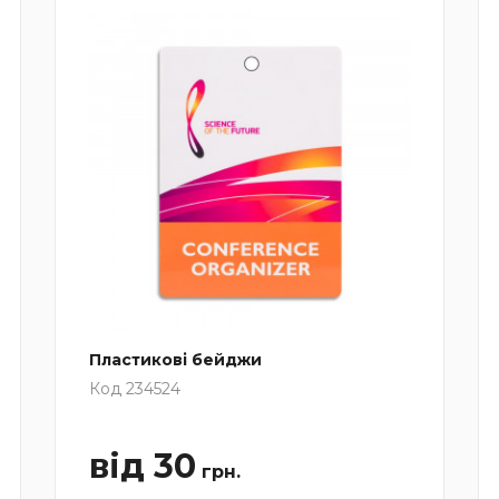
Пластикові бейджи
Код 234524
від 30
грн.