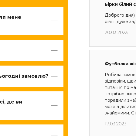
Бірки білий 
Доброго дня) 
для мене
рівні, дуже з
20.03.2023
Футболка жі
Робила замов
ьогодні замовлю?
відповіли, шв
питання по мак
потрібно випр
порадили знай
і, де ви
можна ділити
знайомими. Ст
17.03.2023