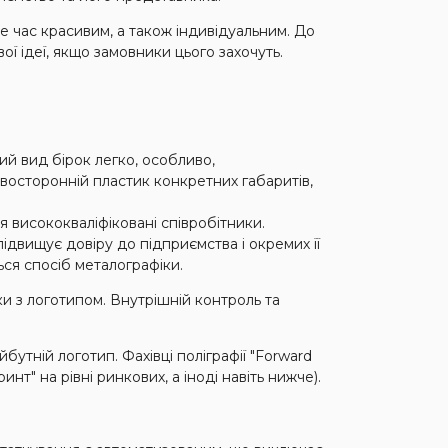
е час красивим, а також індивідуальним. До
ої ідеї, якщо замовники цього захочуть.
ий вид бірок легко, особливо,
восторонній пластик конкретних габаритів,
 висококваліфіковані співробітники.
 підвищує довіру до підприємства і окремих її
ься спосіб металографіки.
ки з логотипом. Внутрішній контроль та
бутній логотип. Фахівці поліграфії "Forward
нт" на рівні ринкових, а іноді навіть нижче).