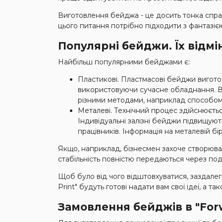
Виготовлення бейджа - це досить тонка справ
цього питання потрібно підходити з фантазією.
Популярні бейджи. Їх відмі
Найбільш популярними бейджами є:
Пластикові. Пластмасові бейджи виготов
використовуючи сучасне обладнання. Ви
різними методами, наприклад способом 
Металеві. Технічний процес здійснюєть
Індивідуальні залізні бейджи підвищують 
працівників. Інформація на металевій б
Якщо, наприклад, бізнесмен захоче створюват
стабільність повністю передаються через под
Щоб було від чого відштовхуватися, заздалегід
Print" будуть готові надати вам свої ідеї, а т
Замовлення бейджів в "Forw