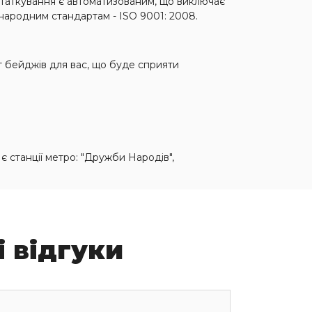
Устаткування є автоматизованим, що виключає
народним стандартам - ISO 9001: 2008.
нт бейджів для вас, що буде сприяти
 є станції метро: "Дружби Народів",
і відгуки