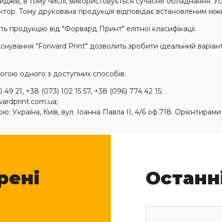
йджів, в тому числі, використовується сучасне обладнання. 
актор. Тому друкована продукція відповідає встановленим між
ь продукцію від "Форвард Принт" елітної класифікації.
в існування "Forward Print" дозволить зробити ідеальний варіа
огою одного з доступних способів:
9 21, +38 (073) 102 15 57, +38 (096) 774 42 15;
ardprint.com.ua;
 Україна, Київ, вул. Іоанна Павла II, 4/6 оф.718. Орієнтирами
рені
Останн