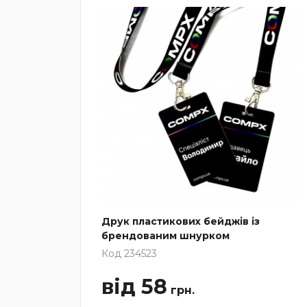
Друк пластикових бейджів із
брендованим шнурком
Код 234523
від 58
грн.