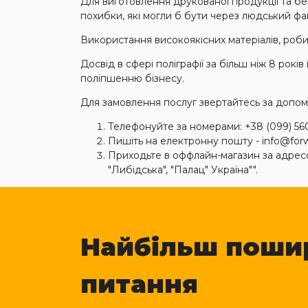
Для виготовлення друкованої продукції та бе
похибки, які могли б бути через людський ф
Використання високоякісних матеріалів, робит
Досвід в сфері поліграфії за більш ніж 8 рокі
поліпшенню бізнесу.
Для замовлення послуг звертайтесь за допом
Телефонуйте за номерами: +38 (099) 560 4
Пишіть на електронну пошту - info@forw
Приходьте в оффлайн-магазин за адресою:
"Либідська", "Палац" Україна"".
Найбільш поши
питання