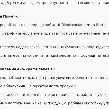
д 8-річним досвідом, пропонує виготовлення еко-крафт пакеті
д Принт»:
ереробленого паперу, що робить їх біорозкладними та безп
го крафт-паперу, пакети здатні витримувати значні наванта
паперу надає упаковці стильний та сучасний вигляд, підкрес
ть нанесення логотипів та іншої рекламної інформації на пак
овлення еко-крафт пакетів?
 всі побажання клієнтів, пропонуючи виготовлення пакетів з
 обладнання, що гарантує якість продукції.
встановлених термінів виконання замовлень, забезпечуючи оп
мо доступні ціни на нашу продукцію, роблячи екологічну упа