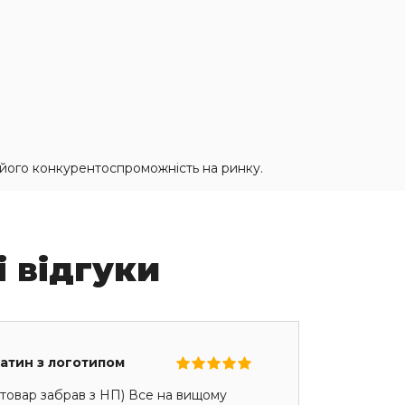
 його конкурентоспроможність на ринку.
і відгуки
сатин з логотипом
товар забрав з НП) Все на вищому