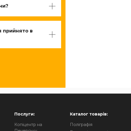
їни?
я прийнято в
Послуги:
Каталог товарів:
Копіцентр на
Поліграфія
Печерську