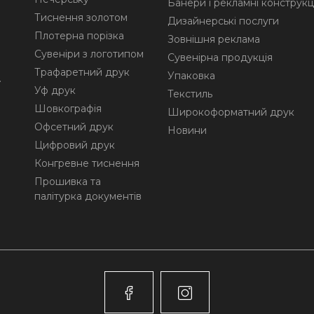
Банери і рекламні конструкці
Тиснення золотом
Дизайнерські послуги
Плотерна порізка
Зовнішня реклама
Сувеніри з логотипом
Сувенірна продукція
Трафаретний друк
Упаковка
.
Уф друк
Текстиль
Шовкографія
Широкоформатний друк
Офсетний друк
Новини
Цифровий друк
Конгревне тиснення
Прошивка та
палітурка документів