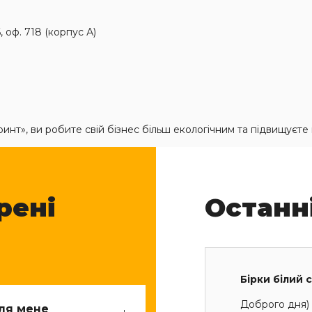
6, оф. 718 (корпус А)
нт», ви робите свій бізнес більш екологічним та підвищуєте
рені
Останн
Бірки білий 
Доброго дня) 
для мене