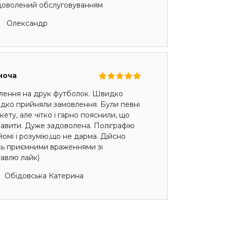
адоволений обслуговуванням
Олександр
ноча
лення на друк футболок. Швидко
идко прийняли замовлення. Були певні
ету, але чітко і гарно пояснили, що
авити. Дуже задоволена. Поліграфію
омі і розумію,що не дарма. Дійсно
сь приємними враженнями зі
авлю лайк)
Обідовська Катерина