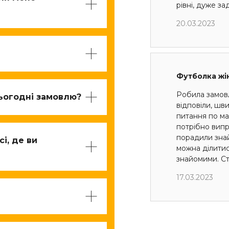
рівні, дуже з
20.03.2023
Футболка жі
Робила замов
ьогодні замовлю?
відповіли, шв
питання по мак
потрібно випр
порадили знай
і, де ви
можна ділити
знайомими. Ст
17.03.2023