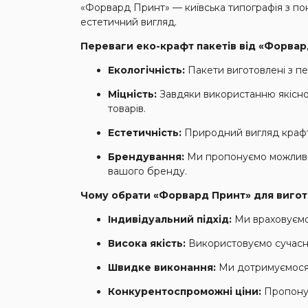
«Форвард Принт» — київська типографія з пона
естетичний вигляд.
Переваги еко-крафт пакетів від «Форвар
Екологічність:
Пакети виготовлені з п
Міцність:
Завдяки використанню якісно
товарів.
Естетичність:
Природний вигляд крафт-
Брендування:
Ми пропонуємо можливіс
вашого бренду.
Чому обрати «Форвард Принт» для вигот
Індивідуальний підхід:
Ми враховуємо
Висока якість:
Використовуємо сучасне
Швидке виконання:
Ми дотримуємося 
Конкурентоспроможні ціни:
Пропонує