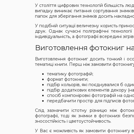
У століття цифрових технологій більшість лю
випадку виникає питання сортування знімків
папок для зберігання знімків досить накладно,
У подібній ситуації величезну користь прин
друк. Однак сучасні поліграфічні технолог
індивідуальність, а фотографії всередині зігрі
Виготовлення фотокниг н
Виготовлення фотокниг досить тонкий і осо
тематиці книги. Перш ніж замовити фотокнигу 
тематику фотографій;
формат фотокниги;
підбір кольорів, які поєднувалися б оди
підбір додаткових елементів декору (на
спосіб компоніровкі фотографій на одн
передбачити простір для підписів фото
Слід зазначити істотну різницю між фото
фотографії, тоді як знімки в фотокнизі бе
зносостійкість і цветоустойчивость.
У Вас є можливість як замовити фотокнигу в