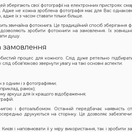
дей зберігають свої фотографії на електронних пристроях: см
. Адже не кожна зроблена фотографія має для Вас однакове
 адже їх з часом ставати тільки більше.
осить звичайна фотокнига. Це традиційний спосіб зберігання 
ії дозволяють зробити фотокниги на замовлення. Їх зовні
вати душу.
а замовлення
бистий процес для кожного. Слід дуже ретельно підбирати
слід обов'язково звернути увагу на такі основні аспекти:
н з одним і з фотографіями;
приклад, рамок);
ому аркуші для їх кращого відображення;
графій.
книгою і фотоальбомом. Останній передбачає наявність сп
зпосередньо друкуються на сторінку. Це дозволяє забезпечи
 Києві і наповнювати її у міру використання, так і зробити 