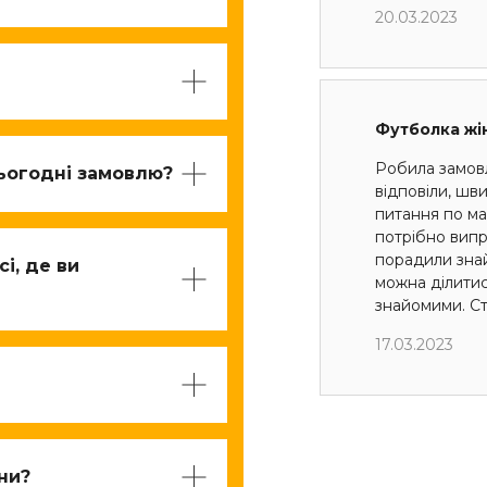
20.03.2023
Футболка жі
Робила замов
ьогодні замовлю?
відповіли, шв
питання по мак
потрібно випр
порадили знай
і, де ви
можна ділити
знайомими. Ст
17.03.2023
їни?