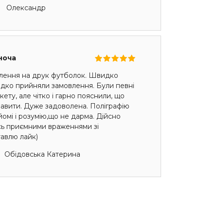
Олександр
ноча
лення на друк футболок. Швидко
идко прийняли замовлення. Були певні
ету, але чітко і гарно пояснили, що
авити. Дуже задоволена. Поліграфію
омі і розумію,що не дарма. Дійсно
сь приємними враженнями зі
авлю лайк)
Обідовська Катерина