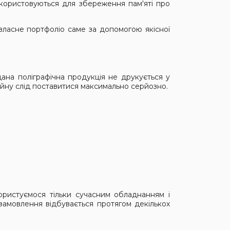
икористовуються для збереження пам'яті про
ласне портфоліо саме за допомогою якісної
дана поліграфічна продукція не друкується у
айну слід поставитися максимально серйозно.
ористуємося тільки сучасним обладнанням і
замовлення відбувається протягом декількох