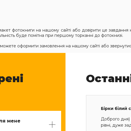
акет фотокниги на нашому сайті або довірити це завдання н
льність буде помітна при першому торканні до фотокнизі.
 можете оформити замовлення на нашому сайті або звернутис
рені
Останн
Бірки білий 
Доброго дня) 
для мене
рівні, дуже з