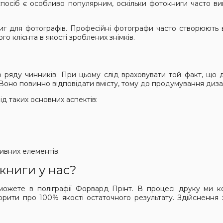
спосіб є особливо популярним, оскільки фотокниги часто в
г для фотографів. Професійні фотографи часто створюють в
о клієнта в якості зроблених знімків.
о ряду чинників. При цьому слід враховувати той факт, що 
 Воно повинно відповідати вмісту, тому до продумування диз
д таких основних аспектів:
тивних елементів.
книги у нас?
ожете в поліграфії Форвард Прінт. В процесі друку ми к
орити про 100% якості остаточного результату. Здійснення 