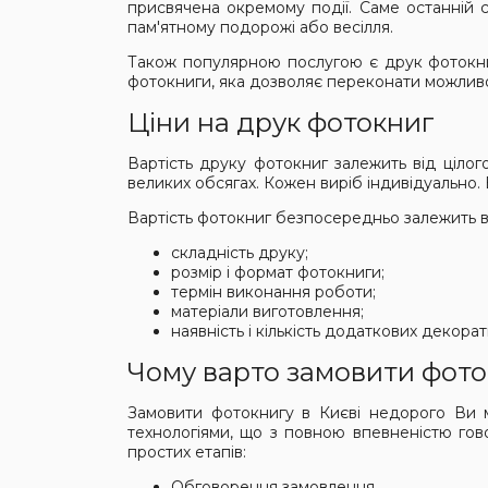
присвячена окремому події. Саме останній 
пам'ятному подорожі або весілля.
Також популярною послугою є друк фотокни
фотокниги, яка дозволяє переконати можливог
Ціни на друк фотокниг
Вартість друку фотокниг залежить від цілог
великих обсягах. Кожен виріб індивідуально.
Вартість фотокниг безпосередньо залежить ві
складність друку;
розмір і формат фотокниги;
термін виконання роботи;
матеріали виготовлення;
наявність і кількість додаткових декора
Чому варто замовити фото
Замовити фотокнигу в Києві недорого Ви м
технологіями, що з повною впевненістю гов
простих етапів:
Обговорення замовлення.