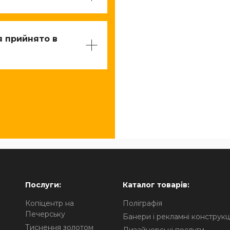
я прийнято в
Послуги:
Каталог товарів:
Копіцентр на
Поліграфія
Печерську
Банери і рекламні конструкці
Тиснення золотом