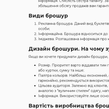
інформація. Стислість сестра таланту. 
збільшення обсягу продажів вам гаранто
Види брошур
Рекламна брошура. Даний вид буклетів
особи;
Інформаційна. Брошура відноситься до 
Іміджева. Розташована інформація про 
Дизайн брошури. На чому 
Якщо ви хочете придумати дизайн брошури, 
Розмір. Пріоритет варто віддавати тим 
або куртки, сумку та інше;
Палітра кольорів. Найбільш економний,
гармонійно, рекомендується використов
Цільова аудиторія. Залежно від клієнті
аналогію з "вуличним стилем" одягу, на
Інформація. Використовуйте лише основн
Вартість виробництва брош