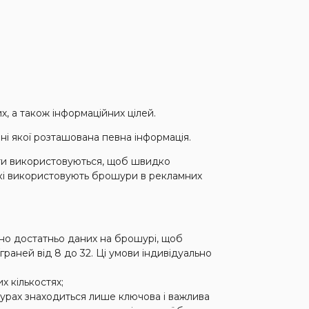
, а також інформаційних цілей.
ні якої розташована певна інформація.
ети використовуються, щоб швидко
які використовують брошури в рекламних
ано достатньо даних на брошурі, щоб
граней від 8 до 32. Ці умови індивідуально
х кількостях;
шурах знаходиться лише ключова і важлива