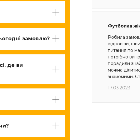
Футболка жі
Робила замов
ьогодні замовлю?
відповіли, шв
питання по мак
потрібно випр
порадили знай
і, де ви
можна ділити
знайомими. Ст
17.03.2023
їни?