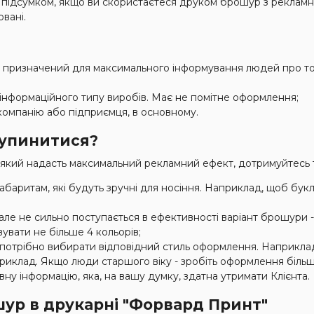
За підсумком, якщо ви скористаєтеся друком брошур з реклам
вані.
 призначений для максимального інформування людей про тов
інформаційного типу виробів. Має не помітне оформлення;
компанію або підприємця, в основному.
зупинитися?
який надасть максимальний рекламний ефект, дотримуйтесь т
габаритам, які будуть зручні для носіння. Наприклад, щоб б
 але не сильно поступається в ефективності варіант брошури
увати не більше 4 кольорів;
в, потрібно вибирати відповідний стиль оформлення. Наприкла
приклад. Якщо люди старшого віку - зробіть оформлення біль
у інформацію, яка, на вашу думку, здатна утримати Клієнта.
ур в друкарні "Форвард Принт"