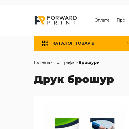
Оплата
Про 
КАТАЛОГ ТОВАРІВ
Головна
-
Поліграфія
-
Брошури
Друк брошур