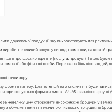
нтів друкованої продукції, яку використовують для рекламних
ом вироби, невеликий аркуш у вигляді гармошки, на кожній гра
вні дані про щось конкретне (послуга, продукт). Також букл
ти компанії або фізичної особи. Переважна більшість людей, 
вої точки зору:
ому форматі паперу. Для потенційного споживача буде напис
використовуються формати листа - А4, А5 з кількістю аркушів/
яє за невелику ціну створювати високоякісні брошури у велики
язку з обмеженнями за величиною і кількістю аркушів, на бро