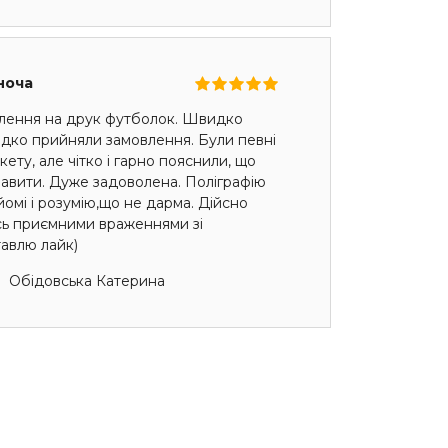
ноча
лення на друк футболок. Швидко
идко прийняли замовлення. Були певні
ету, але чітко і гарно пояснили, що
авити. Дуже задоволена. Поліграфію
омі і розумію,що не дарма. Дійсно
сь приємними враженнями зі
авлю лайк)
Обідовська Катерина