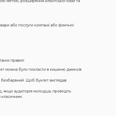
ною метою, розширення клієнтської бази та
ари або послуги компанії або фізичної
аких правил:
уклет можна було покласти в кишеню джинсів
 - безбарвний. Щоб буклет виглядав
д, якщо аудиторія молодша, проведіть
ш класичним;