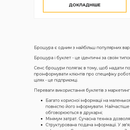
ДОКЛАДНІШЕ
Брошура є одним з найбільш популярних варіа
Брошура і буклет - це ідентичні за своїм тип
Сенс брошури полягає в тому, щоб надати по
проінформувати клієнтів про специфіку робо
цілях - це підприємці.
Переваги використання буклетів з маркетинго
Багато корисної інформації на маленьк
повністю його інформувати. Найчастіше 
обговорюються в друкарні;
Мінімум затрат. Сучасна техніка дозвол
Структурована подача інформації. У зв'