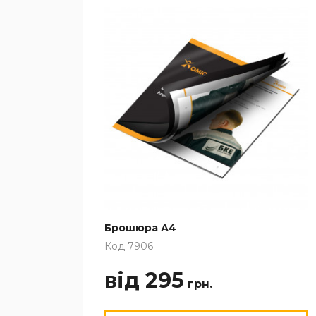
Брошюра А4
Код 7906
від 295
грн.