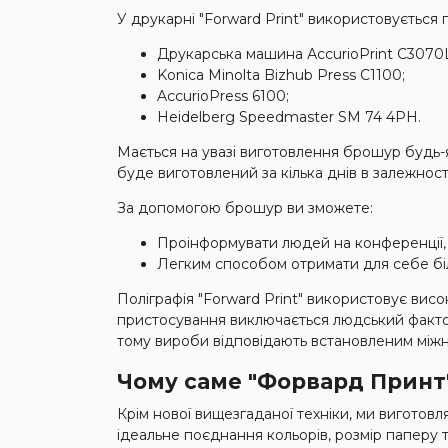
У друкарні "Forward Print" використовується
Друкарська машина АccurioPrint C3070
Konica Minolta Bizhub Press C1100;
AccurioPress 6100;
Heidelberg Speedmaster SM 74 4PH.
Мається на увазі виготовлення брошур будь-
буде виготовлений за кілька днів в залежност
За допомогою брошур ви зможете:
Проінформувати людей на конференції, ви
Легким способом отримати для себе біл
Поліграфія "Forward Print" використовує вис
пристосування виключається людський фактор
тому вироби відповідають встановленим міжн
Чому саме "Форвард Принт
Крім нової вищезгаданої техніки, ми виготов
ідеальне поєднання кольорів, розмір паперу т