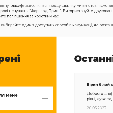
ітну класифікацію, як і вся продукція, яку ми виготовляємо дл
8 років існування "Форвард Принт". Використовуйте друковані
ачите поліпшення за короткий час.
вибирайте один з доступних способів комунікації, які розташо
рені
Останн
Бірки білий 
Доброго дня) 
для мене
рівні, дуже з
20.03.2023