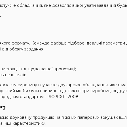
 потужне обладнання, яке дозволяє виконувати завдання будь-
L;
якого формату. Команда фахівців підбере ідеальні параметри
і від обсягу завдання.
ставці і т.д. щодо вашої пропозиції;
ьше клієнтів.
окоякісну сировину і сучасне друкарське обладнання, яке є м
, який міг би бути причиною дефектів при виробництві друко
ародним стандартам - ISO 9001: 2008.
"?
ляємо друковану продукцію на якісних паперових аркушах (щіль
а інші характеристики.