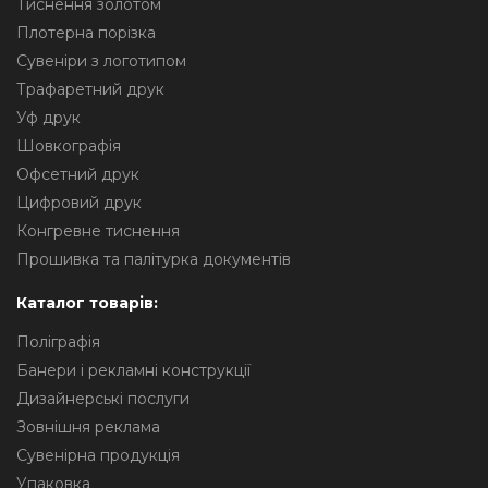
Тиснення золотом
Плотерна порізка
Сувеніри з логотипом
Трафаретний друк
Уф друк
Шовкографія
Офсетний друк
Цифровий друк
Конгревне тиснення
Прошивка та палітурка документів
Каталог товарів:
Поліграфія
Банери і рекламні конструкції
Дизайнерські послуги
Зовнішня реклама
Сувенірна продукція
Упаковка