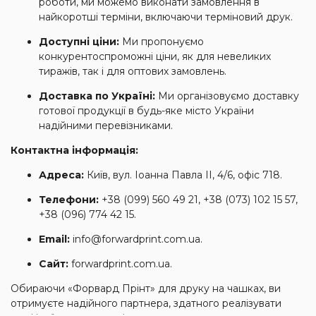
роботи, ми можемо виконати замовлення в
найкоротші терміни, включаючи терміновий друк.
Доступні ціни:
Ми пропонуємо
конкурентоспроможні ціни, як для невеликих
тиражів, так і для оптових замовлень.
Доставка по Україні:
Ми організовуємо доставку
готової продукції в будь-яке місто України
надійними перевізниками.
Контактна інформація:
Адреса:
Київ, вул. Іоанна Павла II, 4/6, офіс 718.
Телефони:
+38 (099) 560 49 21, +38 (073) 102 15 57,
+38 (096) 774 42 15.
Email:
info@forwardprint.com.ua
.
Сайт:
forwardprint.com.ua
.
Обираючи «Форвард Прінт» для друку на чашках, ви
отримуєте надійного партнера, здатного реалізувати