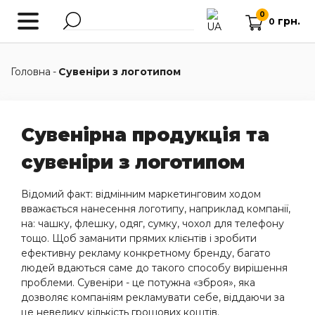
0
грн.
0
Головна
-
Сувеніри з логотипом
Сувенірна продукція та
сувеніри з логотипом
Відомий факт: відмінним маркетинговим ходом
вважається нанесення логотипу, наприклад компанії,
на: чашку, флешку, одяг, сумку, чохол для телефону
тощо. Щоб заманити прямих клієнтів і зробити
ефективну рекламу конкретному бренду, багато
людей вдаються саме до такого способу вирішення
проблеми. Сувеніри - це потужна «зброя», яка
дозволяє компаніям рекламувати себе, віддаючи за
це невелику кількість грошових коштів.