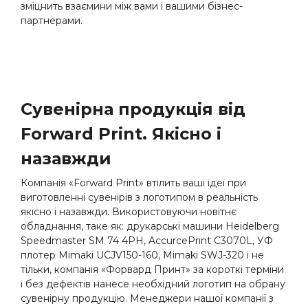
зміцнить взаємини між вами і вашими бізнес-
партнерами.
Сувенірна продукція від
Forward Print. Якісно і
назавжди
Компанія «Forward Print» втілить ваші ідеї при
виготовленні сувенірів з логотипом в реальність
якісно і назавжди. Використовуючи новітнє
обладнання, таке як: друкарські машини Heidelberg
Speedmaster SM 74 4PH, AccurcePrint C3070L, УФ
плотер Mimaki UCJV150-160, Mimaki SWJ-320 і не
тільки, компанія «Форвард Принт» за короткі терміни
і без дефектів нанесе необхідний логотип на обрану
сувенірну продукцію. Менеджери нашої компанії з