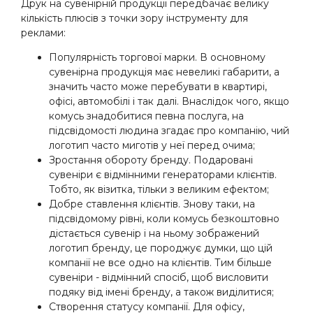
Друк на сувенірній продукції передбачає велику
кількість плюсів з точки зору інструменту для
реклами:
Популярність торгової марки. В основному
сувенірна продукція має невеликі габарити, а
значить часто може перебувати в квартирі,
офісі, автомобілі і так далі. Внаслідок чого, якщо
комусь знадобитися певна послуга, на
підсвідомості людина згадає про компанію, чий
логотип часто миготів у неї перед очима;
Зростання обороту бренду. Подаровані
сувеніри є відмінними генераторами клієнтів.
Тобто, як візитка, тільки з великим ефектом;
Добре ставлення клієнтів. Знову таки, на
підсвідомому рівні, коли комусь безкоштовно
дістається сувенір і на ньому зображений
логотип бренду, це породжує думки, що цій
компанії не все одно на клієнтів. Тим більше
сувеніри - відмінний спосіб, щоб висловити
подяку від імені бренду, а також виділитися;
Створення статусу компанії. Для офісу,