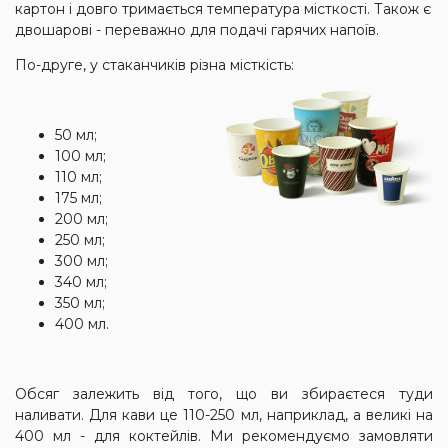
картон і довго тримається температура місткості. Також є
двошарові - переважно для подачі гарячих напоїв.
По-друге, у стаканчиків різна місткість:
50 мл;
100 мл;
110 мл;
175 мл;
200 мл;
250 мл;
300 мл;
340 мл;
350 мл;
400 мл.
Обсяг залежить від того, що ви збираєтеся туди
наливати. Для кави це 110-250 мл, наприклад, а великі на
400 мл - для коктейлів. Ми рекомендуємо замовляти