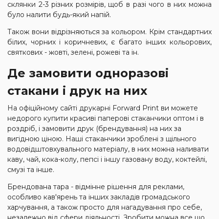
склянки 2-3 різних розмірів, щоб в разі чого в них можна
було налити будь-який напій.
Також вони відрізняються за кольором. Крім стандартних
білих, чорних і коричневих, є багато інших кольорових,
святкових - жовті, зелені, рожеві та ін.
Де замовити одноразові
стакани і друк на них
На офіційному сайті друкарні Forward Print ви можете
недорого купити красиві паперові стаканчики оптом і в
роздріб, і замовити друк (брендування) на них за
вигідною ціною. Наші стаканчики зроблені з щільного
водовідштовхувального матеріалу, в них можна наливати
каву, чай, кока-колу, пепсі і іншу газовану воду, коктейлі,
смузі та інше.
Брендована тара - відмінне рішення для реклами,
особливо кав'ярень та інших закладів громадського
харчування, а також просто для нагадування про себе,
незалежно від сфери діяльності. Зробити можна все що