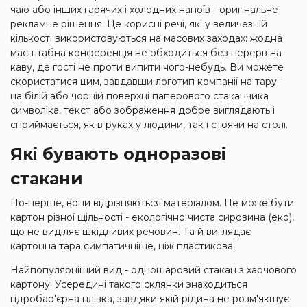
чаю або інших гарячих і холодних напоїв - оригінальне
рекламне рішення. Це корисні речі, які у величезній
кількості використовуються на масових заходах: жодна
масштабна конференція не обходиться без перерв на
каву, де гості не проти випити чого-небудь. Ви можете
скористатися цим, завдавши логотип компанії на тару -
на білій або чорній поверхні паперового стаканчика
символіка, текст або зображення добре виглядають і
сприймається, як в руках у людини, так і стоячи на столі.
Які бувають одноразові
стакани
По-перше, вони відрізняються матеріалом. Це може бути
картон різної щільності - екологічно чиста сировина (еко),
що не виділяє шкідливих речовин. Та й виглядає
картонна тара симпатичніше, ніж пластикова.
Найпопулярніший вид - одношаровий стакан з харчового
картону. Усередині такого склянки знаходиться
гідробар'єрна плівка, завдяки якій рідина не розм'якшує