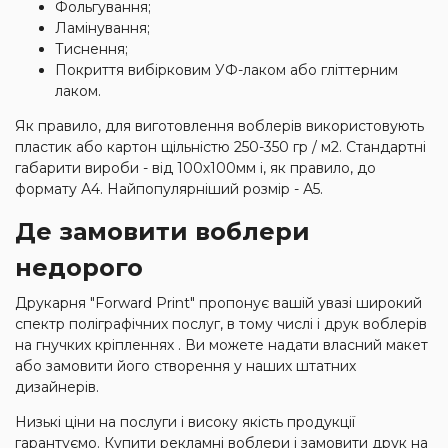
Фольгування;
Ламінування;
Тиснення;
Покриття вибірковим УФ-лаком або гліттерним
лаком.
Як правило, для виготовлення воблерів використовують
пластик або картон щільністю 250-350 гр / м2. Стандартні
габарити вироби - від 100х100мм і, як правило, до
формату А4. Найпопулярніший розмір - А5.
Де замовити воблери
недорого
Друкарня "Forward Print" пропонує вашій увазі широкий
спектр поліграфічних послуг, в тому числі і друк воблерів
на гнучких кріпленнях . Ви можете надати власний макет
або замовити його створення у наших штатних
дизайнерів.
Низькі ціни на послуги і високу якість продукції
гарантуємо. Купити рекламні воблери і замовити друк на