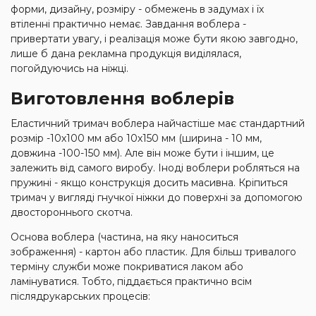
форми, дизайну, розміру - обмежень в задумах і їх
втіленні практично немає. Завдання воблера -
привертати увагу, і реалізація може бути якою завгодно,
лише б дана рекламна продукція виділялася,
погойдуючись на ніжці.
Виготовлення воблерів
Еластичний тримач воблера найчастіше має стандартний
розмір -10х100 мм або 10х150 мм (ширина - 10 мм,
довжина -100-150 мм). Але він може бути і іншим, це
залежить від самого виробу. Іноді воблери робляться на
пружині - якщо конструкція досить масивна. Кріпиться
тримач у вигляді гнучкої ніжки до поверхні за допомогою
двостороннього скотча.
Основа воблера (частина, на яку наноситься
зображення) - картон або пластик. Для більш тривалого
терміну служби може покриватися лаком або
ламінуватися. Тобто, піддається практично всім
післядрукарських процесів: