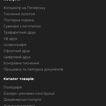
Копіцентр на Печерську
Тиснення золотом
Плотерна порізка
Сувеніри з логотипом
Трафаретний друк
Уф друк
Шовкографія
Офсетний друк
Цифровий друк
Конгревне тиснення
Прошивка та палітурка документів
Каталог товарів:
Поліграфія
Банери і рекламні конструкції
Дизайнерські послуги
Зовнішня реклама