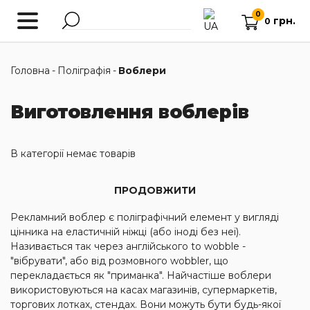
0
грн.
0
Головна
-
Поліграфія
-
Воблери
Виготовлення воблерів
В категорії немає товарів
ПРОДОВЖИТИ
Рекламний воблер є поліграфічний елемент у вигляді
цінника на еластичній ніжці (або іноді без неї).
Називається так через англійського to wobble -
"вібрувати", або від розмовного wobbler, що
перекладається як "приманка". Найчастіше воблери
використовуються на касах магазинів, супермаркетів,
торгових лотках, стендах. Вони можуть бути будь-якої