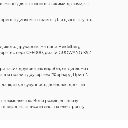
ї, місце для заповнення такими даними, як
орення дипломів і грамот. Для цього існують
д якого: друкарські машини Heidelberg
Graphtec серії CE6000, різаки GUOWANG K92T
ври таких друкованих виробів, як дипломи і
мання правил друкарнею "Форвард Принт".
ації, що, в сукупності, дозволяє досягти
в на замовлення. Вони розміщені внизу
 телефонів, написати лист на електронну