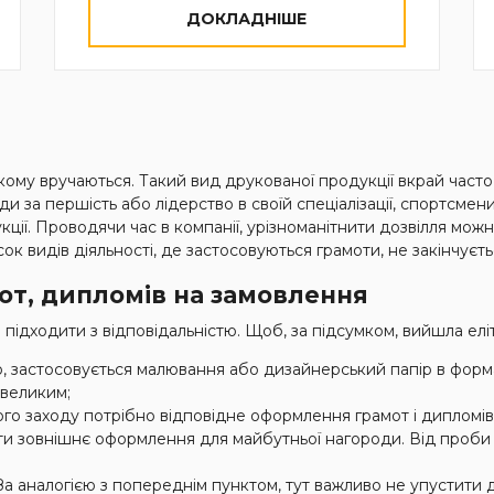
ДОКЛАДНІШЕ
ому вручаються. Такий вид друкованої продукції вкрай часто 
и за першість або лідерство в своїй спеціалізації, спортсмени
кції. Проводячи час в компанії, урізноманітнити дозвілля мож
к видів діяльності, де застосовуються грамоти, не закінчуєть
от, дипломів на замовлення
 підходити з відповідальністю. Щоб, за підсумком, вийшла елі
о, застосовується малювання або дизайнерський папір в форма
 великим;
о заходу потрібно відповідне оформлення грамот і дипломів. А
и зовнішнє оформлення для майбутньої нагороди. Від проби 
За аналогією з попереднім пунктом, тут важливо не упустити д