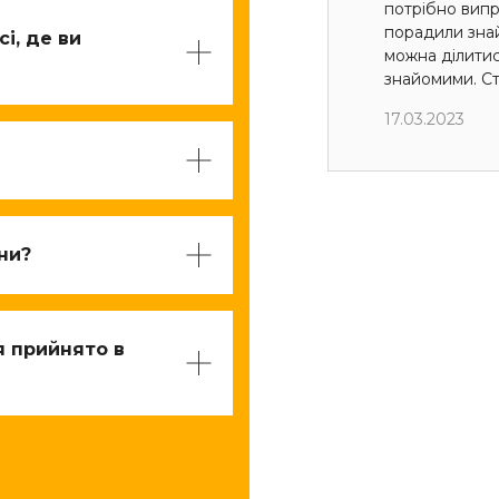
потрібно випр
порадили знай
і, де ви
можна ділити
знайомими. Ст
17.03.2023
їни?
я прийнято в