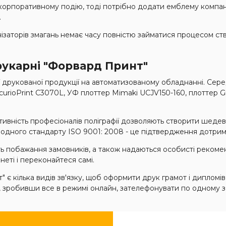
корпоративному подію, тоді потрібно додати емблему компані
.
нізаторів змагань немає часу повністю займатися процесом ств
рукарні "Форвард Принт"
ї друкованої продукції на автоматизованому обладнанні. Сере
urioPrint C3070L, УФ плоттер Mimaki UCJV150-160, плоттер 
ативність професіоналів поліграфії дозволяють створити шеде
родного стандарту ISO 9001: 2008 - це підтвердження дотри
ь побажання замовників, а також надаються особисті рекоменд
неті і переконайтеся самі.
 є кілька видів зв'язку, щоб оформити друк грамот і дипломі
, зробивши все в режимі онлайн, зателефонувати по одному з