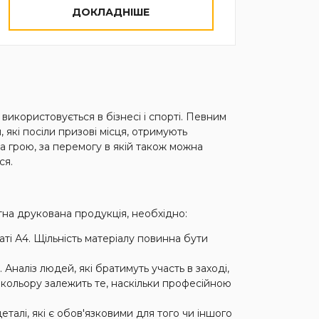
ДОКЛАДНІШЕ
використовується в бізнесі і спорті. Певним
, які посіли призові місця, отримують
на грою, за перемогу в якій також можна
ся.
тна друкована продукція, необхідно:
ті А4. Щільність матеріалу повинна бути
наліз людей, які братимуть участь в заході,
кольору залежить те, наскільки професійною
еталі, які є обов'язковими для того чи іншого