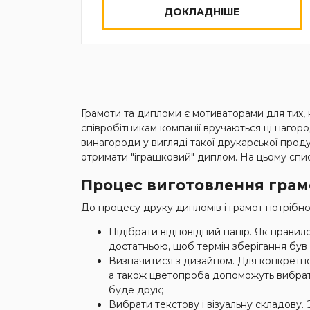
ДОКЛАДНІШЕ
Грамоти та дипломи є мотиваторами для тих, к
співробітникам компанії вручаються ці нагород
винагороди у вигляді такої друкарської проду
отримати "іграшковий" диплом. На цьому списо
Процес виготовлення грам
До процесу друку дипломів і грамот потрібно
Підібрати відповідний папір. Як правил
достатньою, щоб термін зберігання був
Визначитися з дизайном. Для конкретног
а також цветопроба допоможуть вибрат
буде друк;
Вибрати текстову і візуальну складову. 