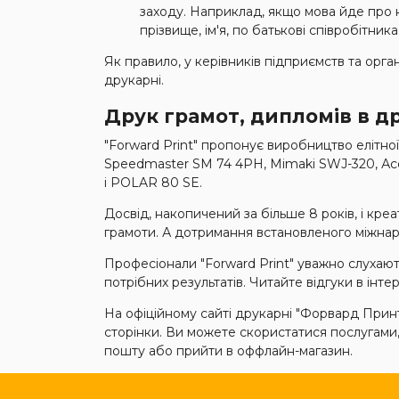
заходу. Наприклад, якщо мова йде про 
прізвище, ім'я, по батькові співробітника
Як правило, у керівників підприємств та орга
друкарні.
Друк грамот, дипломів в д
"Forward Print" пропонує виробництво елітно
Speedmaster SM 74 4PH, Mimaki SWJ-320, Аcc
і POLAR 80 SE.
Досвід, накопичений за більше 8 років, і кре
грамоти. А дотримання встановленого міжна
Професіонали "Forward Print" уважно слухают
потрібних результатів. Читайте відгуки в інтер
На офіційному сайті друкарні "Форвард Принт"
сторінки. Ви можете скористатися послугами
пошту або прийти в оффлайн-магазин.