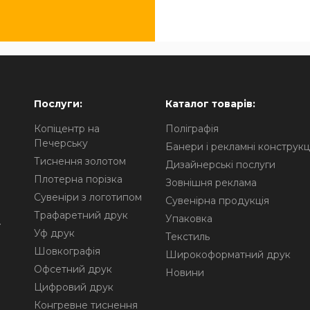
Послуги:
Каталог товарів:
Копіцентр на
Поліграфія
Печерську
Банери і рекламні конструкці
Тиснення золотом
Дизайнерські послуги
Плотерна порізка
Зовнішня реклама
Сувеніри з логотипом
Сувенірна продукція
Трафаретний друк
Упаковка
.
Уф друк
Текстиль
Шовкографія
Широкоформатний друк
Офсетний друк
Новини
Цифровий друк
Конгревне тиснення