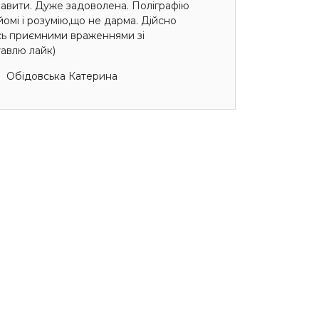
авити. Дуже задоволена. Поліграфію
омі і розумію,що не дарма. Дійсно
сь приємними враженнями зі
авлю лайк)
Обідовська Катерина