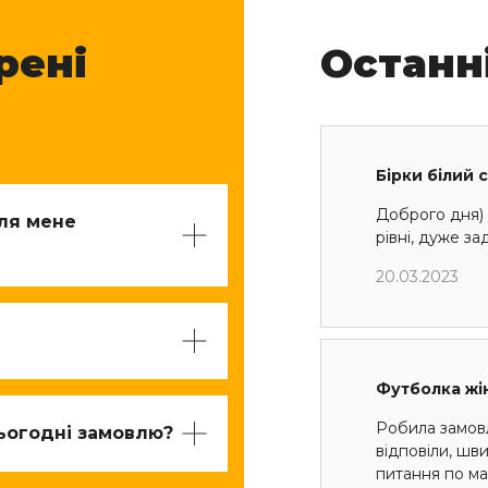
рені
Останн
Бірки білий 
Доброго дня) 
для мене
рівні, дуже з
20.03.2023
Футболка жі
Робила замов
ьогодні замовлю?
відповіли, шв
питання по мак