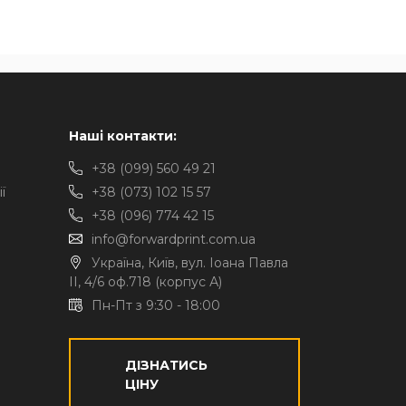
Наші контакти:
+38 (099) 560 49 21
ї
+38 (073) 102 15 57
+38 (096) 774 42 15
info@forwardprint.com.ua
Україна, Київ, вул. Іоана Павла
II, 4/6 оф.718 (корпус А)
Пн-Пт з 9:30 - 18:00
ДІЗНАТИСЬ
ЦІНУ