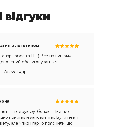
і відгуки
сатин з логотипом
товар забрав з НП) Все на вищому
адоволений обслуговуванням
Олександр
ноча
лення на друк футболок. Швидко
идко прийняли замовлення. Були певні
ету, але чітко і гарно пояснили, що