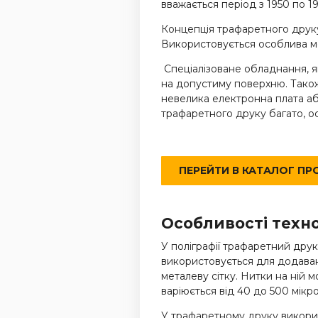
вважається період з 1950 по 1
Концепція трафаретного друк
Використовується особлива мо
Спеціалізоване обладнання, як
на допустиму поверхню. Також
невелика електронна плата а
трафаретного друку багато, о
ПЕРЕЙТИ В КАТАЛОГ П
Особливості техно
У поліграфії трафаретний дру
використовується для додава
металеву сітку. Нитки на ній 
варіюється від 40 до 500 мік
У трафаретному друку використ