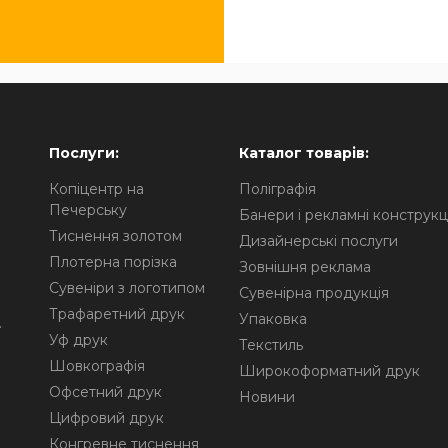
Послуги:
Каталог товарів:
Копіцентр на
Поліграфія
Печерську
Банери і рекламні конструкці
Тиснення золотом
Дизайнерські послуги
Плотерна порізка
Зовнішня реклама
Сувеніри з логотипом
Сувенірна продукція
Трафаретний друк
Упаковка
.
Уф друк
Текстиль
Шовкографія
Широкоформатний друк
Офсетний друк
Новини
Цифровий друк
Конгревне тиснення