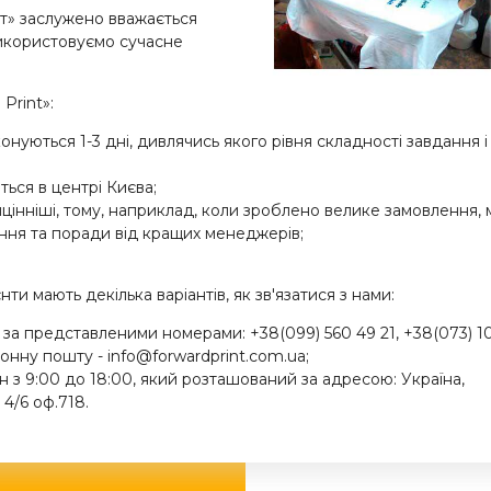
т» заслужено вважається
використовуємо сучасне
Print»:
нуються 1-3 дні, дивлячись якого рівня складності завдання і
ься в центрі Києва;
йцінніші, тому, наприклад, коли зроблено велике замовлення,
ння та поради від кращих менеджерів;
и мають декілька варіантів, як зв'язатися з нами:
 представленими номерами: +38(099) 560 49 21, +38(073) 102 
онну пошту - info@forwardprint.com.ua;
н з 9:00 до 18:00, який розташований за адресою: Україна,
, 4/6 оф.718.