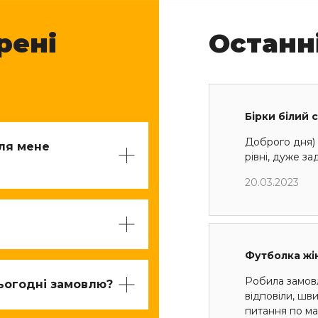
рені
Останн
Бірки білий 
Доброго дня) 
для мене
рівні, дуже з
20.03.2023
Футболка жі
Робила замов
ьогодні замовлю?
відповіли, шв
питання по мак