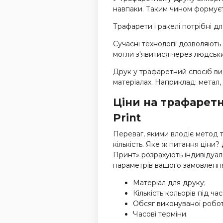
навпаки. Таким чином формуєт
Трафарети і ракелі потрібні д
Сучасні технології дозволяют
могли з'явитися через людськ
Друк у трафаретний спосіб вид
матеріалах. Наприклад: метал, 
Ціни на трафаретн
Print
Переваг, якими влодіє метод 
кількість. Яке ж питання цін
Принт» розрахують індивідуаль
параметрів вашого замовлення.
Матеріал для друку;
Кількість кольорів під ча
Обсяг виконуваної робот
Часові терміни.