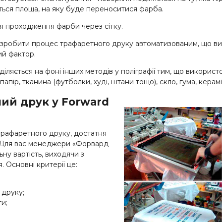
ься площа, на яку буде переноситися фарба.
ля проходження фарби через сітку.
ь зробити процес трафаретного друку автоматизованим, що вик
ий фактор.
іляється на фоні інших методів у поліграфії тим, що використ
папір, тканина (футболки, худі, штани тощо), скло, гума, керамі
ий друк у Forward
трафаретного друку, достатня
и? Для вас менеджери «Форвард
ну вартість, виходячи з
 Основні критерії це:
с друку;
и;