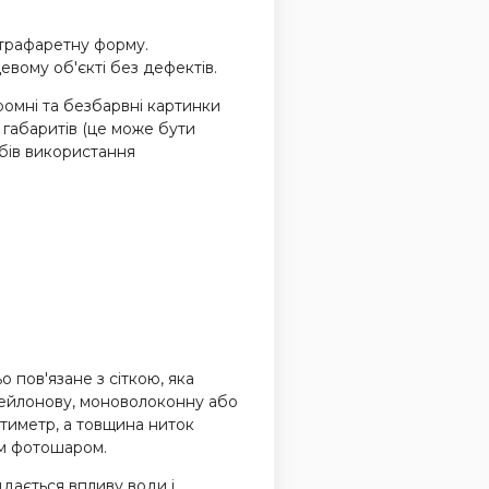
 трафаретну форму.
вому об'єкті без дефектів.
ромні та безбарвні картинки
 габаритів (це може бути
бів використання
 пов'язане з сіткою, яка
нейлонову, моноволоконну або
нтиметр, а товщина ниток
им фотошаром.
ддається впливу води і