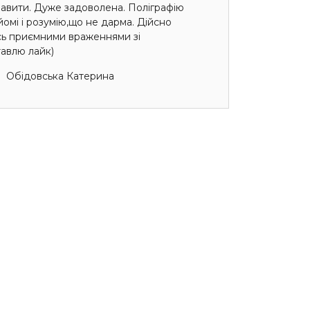
авити. Дуже задоволена. Поліграфію
омі і розумію,що не дарма. Дійсно
сь приємними враженнями зі
авлю лайк)
Обідовська Катерина