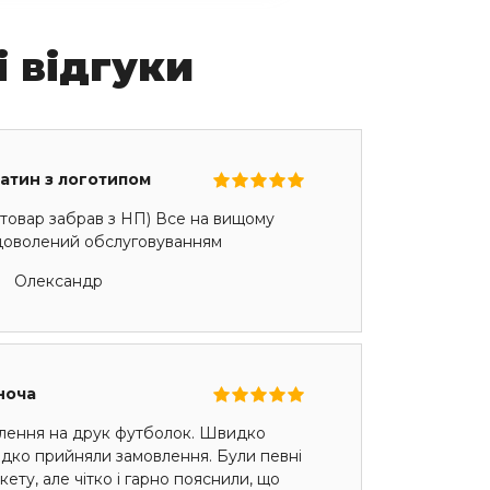
і відгуки
сатин з логотипом
товар забрав з НП) Все на вищому
адоволений обслуговуванням
Олександр
ноча
лення на друк футболок. Швидко
идко прийняли замовлення. Були певні
ету, але чітко і гарно пояснили, що