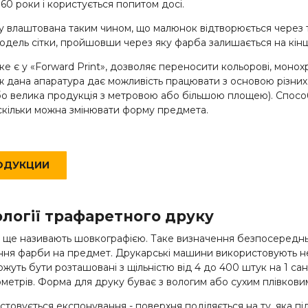
960 роки і користується попитом досі.
у влаштована таким чином, що малюнок відтворюється через
дель сітки, пройшовши через яку фарба залишається на кінце
е є у «Forward Print», дозволяє переносити кольорові, монох
 дана апаратура дає можливість працювати з основою різних
бо велика продукція з метровою або більшою площею). Спосо
скільки можна змінювати форму предмета.
РОДУКЦИИ
логії трафаретного друку
к ще називають шовкографією. Таке визначення безпосередньо
ння фарби на предмет. Друкарські машини використовують 
можуть бути розташовані з щільністю від 4 до 400 штук на 1 са
рометрів. Форма для друку буває з вологим або сухим плівков
овується експонування - поверхня поділяється на ту, яка пі