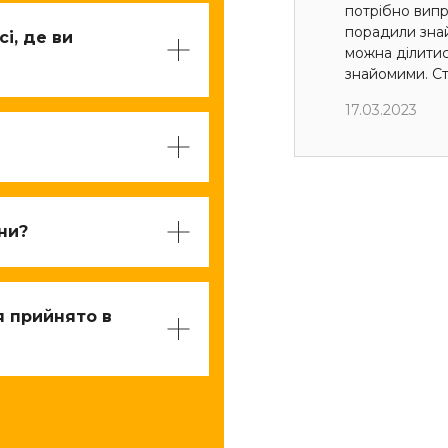
потрібно випр
порадили знай
і, де ви
можна ділити
знайомими. Ст
17.03.2023
їни?
я прийнято в