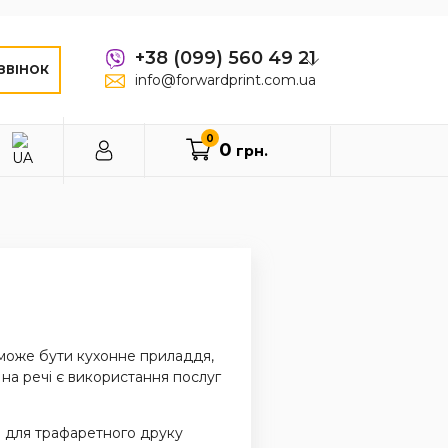
+38 (099) 560 49 21
ЗВІНОК
info@forwardprint.com.ua
0
0
грн.
 може бути кухонне приладдя,
 на речі є використання послуг
м для трафаретного друку