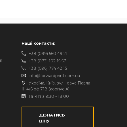
Наші контакти:
+38 (099) 560 49 21
ї
+38 (073) 102 15 57
+38 (096) 774 42 15
info@forwardprint.com.ua
Україна, Київ, вул. Іоана Павла
II, 4/6 оф.718 (корпус А)
Пн-Пт з 9:30 - 18:00
ДІЗНАТИСЬ
ЦІНУ