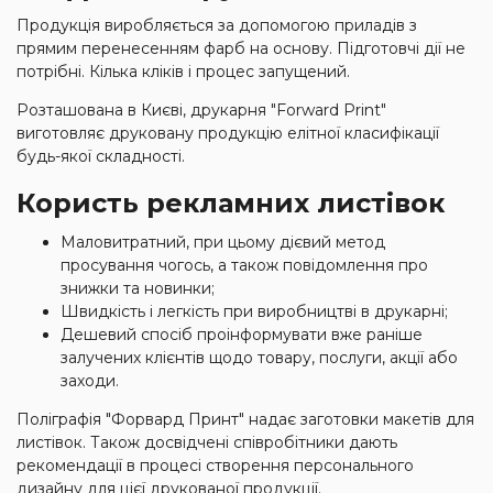
Продукція виробляється за допомогою приладів з
прямим перенесенням фарб на основу. Підготовчі дії не
потрібні. Кілька кліків і процес запущений.
Розташована в Києві, друкарня "Forward Print"
виготовляє друковану продукцію елітної класифікації
будь-якої складності.
Користь рекламних листівок
Маловитратний, при цьому дієвий метод
просування чогось, а також повідомлення про
знижки та новинки;
Швидкість і легкість при виробництві в друкарні;
Дешевий спосіб проінформувати вже раніше
залучених клієнтів щодо товару, послуги, акції або
заходи.
Поліграфія "Форвард Принт" надає заготовки макетів для
листівок. Також досвідчені співробітники дають
рекомендації в процесі створення персонального
дизайну для цієї друкованої продукції.