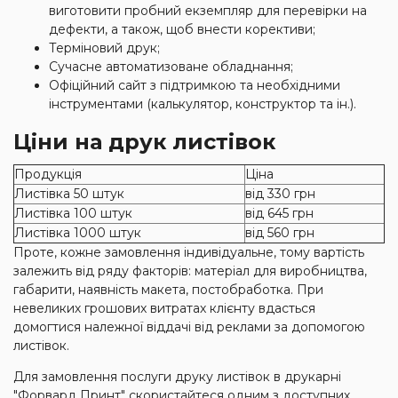
виготовити пробний екземпляр для перевірки на
дефекти, а також, щоб внести корективи;
Терміновий друк;
Сучасне автоматизоване обладнання;
Офіційний сайт з підтримкою та необхідними
інструментами (калькулятор, конструктор та ін.).
Ціни на друк листівок
Продукція
Ціна
Листівка 50 штук
від 330 грн
Листівка 100 штук
від 645 грн
Листівка 1000 штук
від 560 грн
Проте, кожне замовлення індивідуальне, тому вартість
залежить від ряду факторів: матеріал для виробництва,
габарити, наявність макета, постобработка. При
невеликих грошових витратах клієнту вдасться
домогтися належної віддачі від реклами за допомогою
листівок.
Для замовлення послуги друку листівок в друкарні
"Форвард Принт" скористайтеся одним з доступних