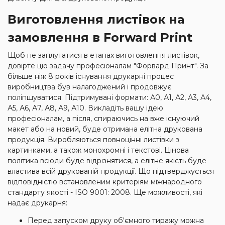
Виготовлення листівок на
замовлення в Forward Print
Щоб не заплутатися в етапах виготовлення листівок,
довірте цю задачу професіоналам "Форвард Принт". За
більше ніж 8 років існування друкарні процес
виробництва був налагоджений і продовжує
поліпшуватися. Підтримувані формати: А0, А1, А2, А3, А4,
А5, А6, А7, А8, А9, А10. Викладіть вашу ідею
професіоналам, а після, спираючись на вже існуючий
макет або на новий, буде отримана елітна друкована
продукція. Виробляються повноцінні листівки з
картинками, а також монохромні і текстові. Цінова
політика всюди буде відрізнятися, а елітне якість буде
властива всій друкованій продукції. Що підтверджується
відповідністю встановленим критеріям міжнародного
стандарту якості - ISO 9001: 2008. Ще можливості, які
надає друкарня:
Перед запуском друку об'ємного тиражу можна