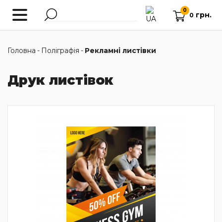
0
грн.
0
Головна
-
Поліграфія
-
Рекламні листівки
Друк листівок