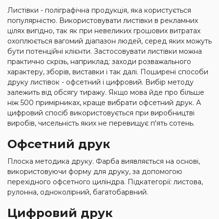
Листівки - поліграфічна продукція, яка користується
популярністю. Використовувати листівки в рекламних
цілях вигідно, так як при невеликих грошових витратах
охоплюється вагомий діапазон людей, серед яких можуть
бути потенційні клієнти. Застосовувати листівки можна
практично скрізь, наприклад: заходи розважального
характеру, зборів, виставки і так далі. Поширені способи
друку листівок - офсетний і цифровий. Вибір методу
залежить від обсягу тиражу. Якщо мова йде про більше
ніж 500 примірниках, краще вибрати офсетний друк. А
цифровий спосіб використовується при виробництві
виробів, чисельність яких не перевищує п'ять сотень.
Офсетний друк
Плоска методика друку. Фарба виявляється на основі,
використовуючи форму для друку, за допомогою
перехідного офсетного циліндра. Підкатегорії: листова,
рулонна, одноколірний, багатобарвний.
Цифровий друк