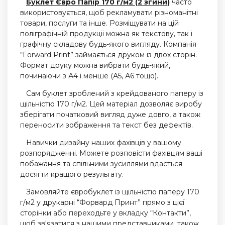
Буклет Євро Папір 170 г/м2 (2 згини)
часто
використовується, щоб рекламувати різноманітні
товари, послуги та інше. Розміщувати на цій
поліграфічній продукції можна як текстову, так і
графічну складову будь-якого вигляду. Компанія
“Forward Print” займається друком із двох сторін.
Формат друку можна вибрати будь-який,
починаючи з А4 і менше (А5, А6 тощо).
Сам буклет зроблений з крейдованого паперу із
щільністю 170 г/м2. Цей матеріал дозволяє виробу
зберігати початковий вигляд дуже довго, а також
переносити зображення та текст без дефектів.
Навички дизайну наших фахівців у вашому
розпорядженні. Можете розповісти фахівцям ваші
побажання та спільними зусиллями вдасться
досягти кращого результату.
Замовляйте євробуклет із щільністю паперу 170
г/м2 у друкарні “Форвард Принт” прямо з цієї
сторінки або переходьте у вкладку “Контакти”,
щоб зв'язатися з нашими представниками, також