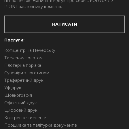
пішло не так. Напишіть відгук про сервіс FORWARD
PRINT засновнику компанії.
НАПИСАТИ
Послуги:
Копіцентр на Печерську
Тиснення золотом
Плотерна порізка
Сувеніри з логотипом
Трафаретний друк
Уф друк
Шовкографія
Офсетний друк
Цифровий друк
Конгревне тиснення
Прошивка та палітурка документів