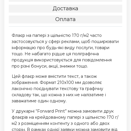
Доставка
Оплата
Флаєр на папері з щільністю 170 г/м2 часто
застосовується у сфері реклами, щоб поширювати
інформацію про будь-які виду послуги, товари
тощо. Не набагато рідше ця поліграфічна
продукція використовується для повідомлення
про різні бонуси, акції, знижки тощо.
Цей флаєр може вмістити текст, а також
зображення. Формат 210х100 мм дозволяє
лаконічно поєднувати текстову та графічну
складову так, що кожна з них не налізатиме і
заважатиме один одному.
У друкарні “Forward Print” можна замовити друк
флаєрів на крейдованому папері з щільністю 170 г/
м2 з розміщенням контенту з одного або двох
сторін. В рамках однієї заявки можна замовити від