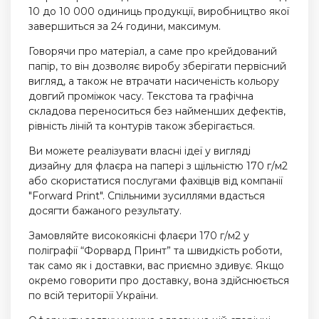
10 до 10 000 одиниць продукції, виробництво якої
завершиться за 24 години, максимум.
Говорячи про матеріал, а саме про крейдований
папір, то він дозволяє виробу зберігати первісний
вигляд, а також не втрачати насиченість кольору
довгий проміжок часу. Текстова та графічна
складова переноситься без найменших дефектів,
рівність ліній та контурів також зберігається.
Ви можете реалізувати власні ідеї у вигляді
дизайну для флаєра на папері з щільністю 170 г/м2
або скористатися послугами фахівців від компанії
"Forward Print". Спільними зусиллями вдасться
досягти бажаного результату.
Замовляйте високоякісні флаєри 170 г/м2 у
поліграфії “Форвард Принт” та швидкість роботи,
так само як і доставки, вас приємно здивує. Якщо
окремо говорити про доставку, вона здійснюється
по всій території України.