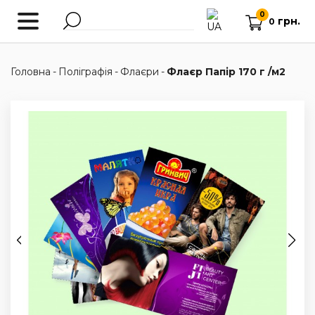
0
грн.
0
Головна
-
Поліграфія
-
Флаєри
-
Флаєр Папір 170 г /м2