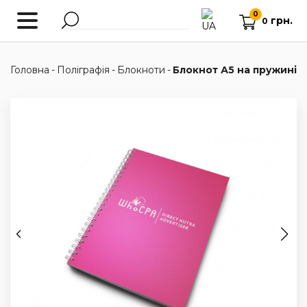
0
грн.
0
Головна
-
Поліграфія
-
Блокноти
-
Блокнот А5 на пружині