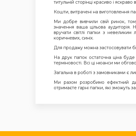
титульній сторінці красиво і яскрав
Кошти, витрачені на виготовлення пап
Ми добре вивчили свій ринок, том
значення ваша цільова аудиторія. 
вручати світлі папки з невеликим 
коричневих, синіх.
Для продажу можна застосовувати бі
На друк папок остаточна ціна буде 
терміновості. Всі ці нюанси ми обго
Загальна в роботі з замовниками є ли
Ми разом розробимо ефектний ди
отримаєте гарні папки, які зможуть з