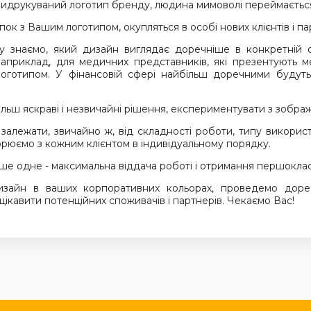
о видрукуваний логотип бренду, людина мимоволі переймаєтьс
ок з Вашим логотипом, окупляться в особі нових клієнтів і па
у знаємо, який дизайн виглядає доречніше в конкретній с
Наприклад, для медичних представників, які презентують м
логотипом. У фінансовій сфері найбільш доречними будуть
льш яскраві і незвичайні рішення, експериментувати з зобра
залежати, звичайно ж, від складності роботи, типу викорис
ворюємо з кожним клієнтом в індивідуальному порядку.
ше одне - максимальна віддача роботі і отримання першокласно
зайн в ваших корпоративних кольорах, проведемо дореч
ацікавити потенційних споживачів і партнерів. Чекаємо Вас!