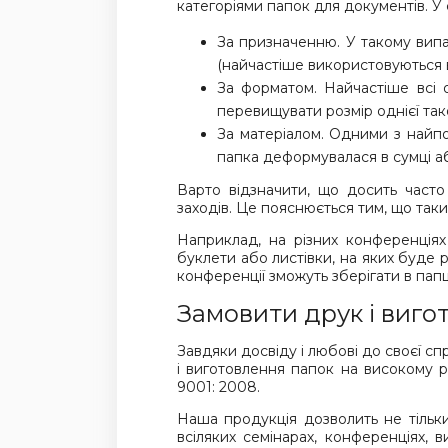
категоріями папок для документів. У 
За призначенню. У такому випа
(найчастіше використовуються вс
За форматом. Найчастіше всі 
перевищувати розмір однієї тако
За матеріалом. Одними з найпо
папка деформувалася в сумці а
Варто відзначити, що досить часто
заходів. Це пояснюється тим, що таки
Наприклад, на різних конференціях
буклети або листівки, на яких буде 
конференції зможуть зберігати в папці
Замовити друк і виго
Завдяки досвіду і любові до своєї с
і виготовлення папок на високому р
9001: 2008.
Наша продукція дозволить не тільки
всіляких семінарах, конференціях,