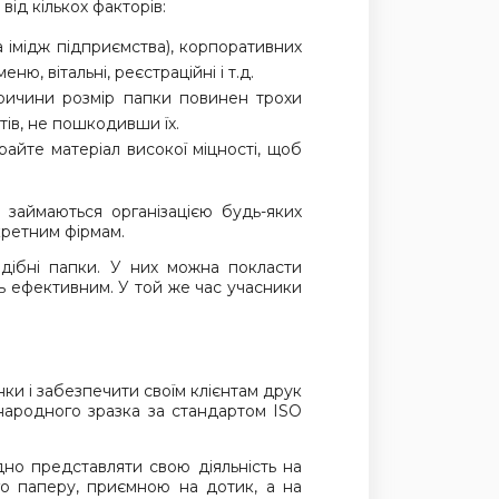
від кількох факторів:
а імідж підприємства), корпоративних
ю, вітальні, реєстраційні і т.д.
причини розмір папки повинен трохи
нтів, не пошкодивши їх.
айте матеріал високої міцності, щоб
 займаються організацією будь-яких
кретним фірмам.
дібні па
пки. У них можна покласти
ть ефективним. У той же час учасники
ки і забезпечити своїм клієнтам друк
жнародного зразка за стандартом ISO
дно представляти свою діяльність на
го паперу, приємною на дотик, а на