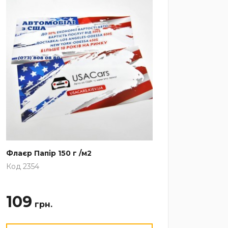
Флаєр Папір 150 г /м2
Телеск
см
Код 2354
Код 101
109
62
грн.