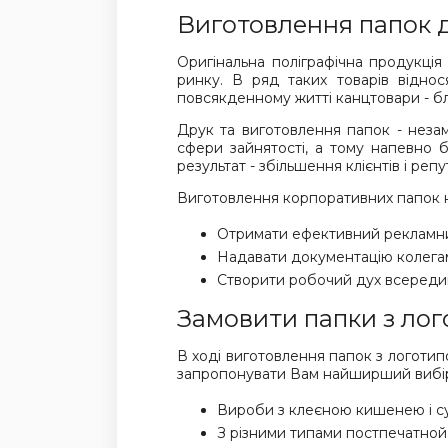
Виготовлення папок 
Оригінальна поліграфічна продукція 
ринку. В ряд таких товарів віднос
повсякденному житті канцтовари - бл
Друк та виготовлення папок - незам
сфери зайнятості, а тому напевно 
результат - збільшення клієнтів і репу
Виготовлення корпоративних папок н
Отримати ефективний рекламни
Надавати документацію колегам,
Створити робочий дух всередин
Замовити папки з лог
В ході виготовлення папок з логотип
запропонувати Вам найширший вибір 
Вироби з клеєною кишенею і су
З різними типами постпечатной 