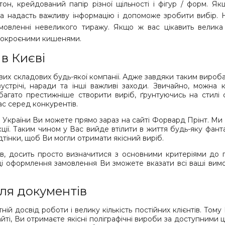
тон, крейдований папір різної щільності і фігур / форм. 
а надасть важливу інформацію і допоможе зробити вибір. Н
вленні невеликого тиражу. Якщо ж вас цікавить велика 
ьнокроєними кишенями.
в Києві
вих складових будь-якої компанії. Адже завдяки таким вироба
устрічі, наради та інші важливі заходи. Звичайно, можна 
багато престижніше створити виріб, ґрунтуючись на стилі 
ас серед конкурентів.
ах України Ви можете прямо зараз на сайті Форвард Прінт. 
кції. Таким чином у Вас вийде втілити в життя будь-яку фант
ідтінки, щоб Ви могли отримати якісний виріб.
 досить просто визначитися з основними критеріями до полі
ді оформлення замовлення Ви зможете вказати всі ваші вимог
ля документів
ій досвід роботи і велику кількість постійних клієнтів. Том
і, Ви отримаєте якісні поліграфічні вироби за доступними 