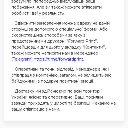
зрозуміло, попередньо вислухавши ваші
побажання. Але ви також можете втілювати
особисті ідеї у реальність.
Здійснити замовлення можна одразу на даній
сторінці за допомогою спеціальної форми. Або
скориставшись способами зв'язку з
представниками друкарні “Forward Print”,
перейшовши для цього у вкладку “Контакти”,
також можете написати нам в месенджер
(
Telegram
)
https://t.me/forwardprint
.
Оперативні та точні відповіді менеджерів, як і
співпраця з компанією, загалом, не залишить вас
байдужими, а подарує позитивні емоції.
Доставку ми здійснюємо по всій території
України якісно та оперативно. Ваші посилки
завжди приходять у цілості та безпеці. Чекаємо на
вашу співпрацю з нами.