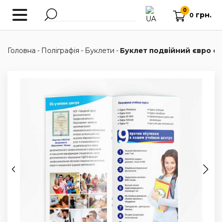
0
грн.
0
Головна
-
Поліграфія
-
Буклети
-
Буклет подвійний євро ст