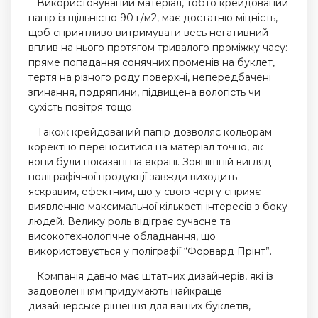
Використовуваний матеріал, тобто крейдований
папір із щільністю 90 г/м2, має достатню міцність,
щоб сприятливо витримувати весь негативний
вплив на нього протягом тривалого проміжку часу:
пряме попадання сонячних променів на буклет,
тертя на різного роду поверхні, непередбачені
згинання, подряпини, підвищена вологість чи
сухість повітря тощо.
Також крейдований папір дозволяє кольорам
коректно переноситися на матеріал точно, як
вони були показані на екрані. Зовнішній вигляд
поліграфічної продукції завжди виходить
яскравим, ефектним, що у свою чергу сприяє
виявленню максимальної кількості інтересів з боку
людей. Велику роль відіграє сучасне та
високотехнологічне обладнання, що
використовується у поліграфії “Форвард Прінт”.
Компанія давно має штатних дизайнерів, які із
задоволенням придумають найкраще
дизайнерське рішення для ваших буклетів,