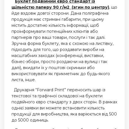
Буклет подвійний євро стандарт із
щільністю паперу 90 г/м2 (згин по центру)
, що
йде вздовж довгої сторони. Дана поліграфічна
продукція має стримані габарити, при цьому
містить достатню кількість інформації, щоб
проінформувати потенційних клієнтів або
партнерів про ваші товари, послуги і так далі.
Зручна форма буклету, яка є схожою на листівку,
підходить для того, що роздавати вироби на
масштабних заходах (конференції, виставки,
бізнес-збори, просто роздаючи на вулиці і так
далі), вкидати їх у поштові скриньки або
використовувати як прикметник до будь-якого
листа, інше.
Друкарня “Forward Print” переносить шар із
текстової та графічної складової на буклети
подвійного євро стандарту з двох сторін. В рамках
однієї заявки ви можете встановити кількість
продукції для виробництва, яка варіюється від 500
до 5000 одиниць.