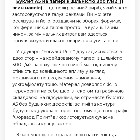
Буклет А5 на папері з щільністю 300 г/м2 (1
згин навпіл)
— це поліграфічний виріб, який часто
застосовується в галузі реклами. Ви можете
реалізувати його, роздаючи на зборах, форумах,
конференціях, а також просто на вулиці. Таким
чином, за мінімальних витрат вам вдасться
популяризувати власні товари, послуги та інше.
У друкарні “Forward Print” друк здійснюється з
двох сторін на крейдованому папері із щільністю
300 г/м2, за рахунок чого виріб має підвищену
стійкість до зовнішнього впливу у вигляді
механічного пошкодження, намокання,
ультрафіолету тощо. Матеріал дозволяє якісно
переносити на себе шар із текстом та графічною
складовою. За підсумками, ви отримаєте буклети
А5 без будь-яких дефектів, всі лінії та контури
будуть надруковані коректно, тому що в поліграфії
"Форвард Принт" використовується сучасне
обладнання кращої якості.
З часом колір не втрачає свою насиченість, а