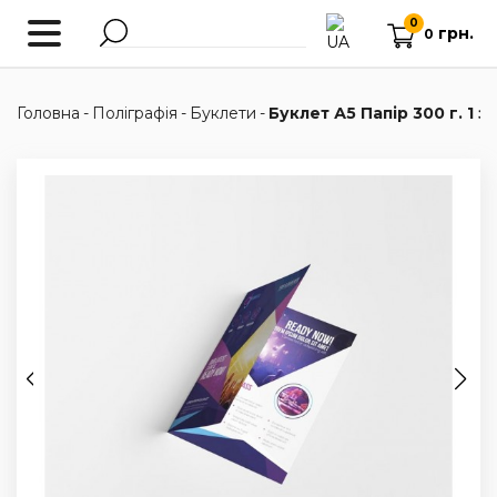
0
грн.
0
Головна
-
Поліграфія
-
Буклети
-
Буклет А5 Папір 300 г. 1 з