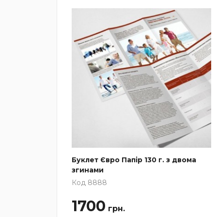
ома
Буклет Євро Папір 130 г. з двома
згинами
Код 8888
1700
грн.