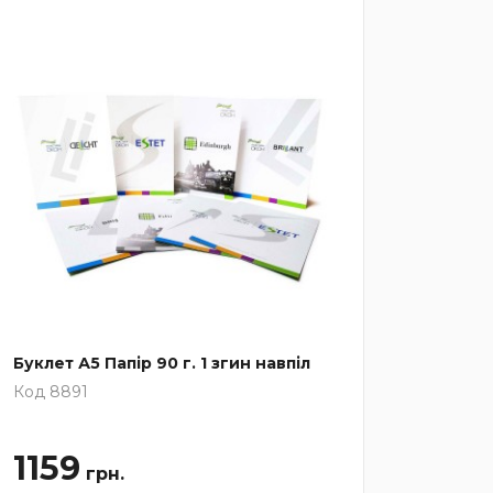
Буклет А5 Папір 90 г. 1 згин навпіл
Буклет 
Код 8891
Код 88
1159
137
грн.