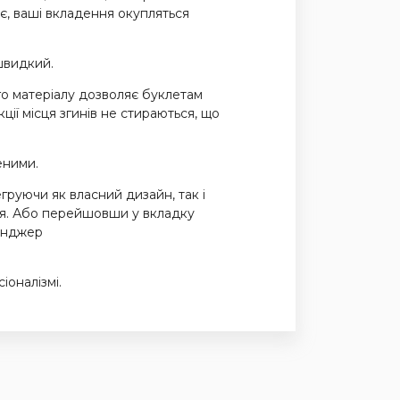
ає, ваші вкладення окупляться
швидкий.
го матеріалу дозволяє буклетам
ції місця згинів не стираються, що
еними.
егруючи як власний дизайн, так і
ння. Або перейшовши у вкладку
сенджер
іоналізмі.