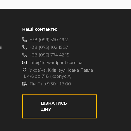
Наші контакти:
+38 (099) 560 49 21
ї
+38 (073) 102 15 57
+38 (096) 774 42 15
info@forwardprint.com.ua
Україна, Київ, вул. Іоана Павла
II, 4/6 оф.718 (корпус А)
Пн-Пт з 9:30 - 18:00
ДІЗНАТИСЬ
ЦІНУ