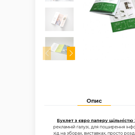
Опис
Буклет з євро паперу щільністю 3
рекламній галузі, для поширення інф
хід на зборах, виставках, просто роз