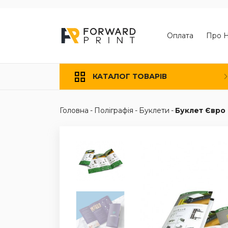
Оплата
Про 
КАТАЛОГ ТОВАРІВ
Головна
-
Поліграфія
-
Буклети
-
Буклет Євро 