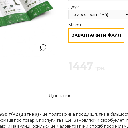
Друк:
Макет:
ЗАВАНТАЖИТИ ФАЙЛ
1447
грн.
Доставка
50 г/м2 (2 згини)
- це поліграфічна продукція, яка в більшос
ормації про товари, послуги та інше. Замовляючи євробуклет, 
даючи на вулиці, оскільки це маловитратний спосіб прореклам