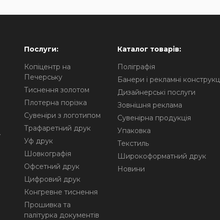
Послуги:
Каталог товарів:
Копіцентр на
Поліграфія
Печерську
Банери і рекламні конструкці
Тиснення золотом
Дизайнерські послуги
Плотерна порізка
Зовнішня реклама
Сувеніри з логотипом
Сувенірна продукція
Трафаретний друк
Упаковка
.
Уф друк
Текстиль
Шовкографія
Широкоформатний друк
Офсетний друк
Новини
Цифровий друк
Конгревне тиснення
Прошивка та
палітурка документів