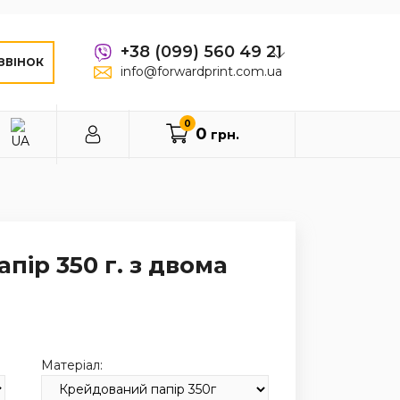
+38 (099) 560 49 21
ЗВІНОК
info@forwardprint.com.ua
0
0
грн.
пір 350 г. з двома
Матеріал: