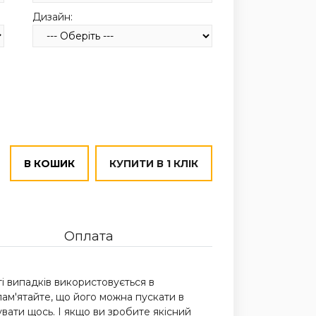
Дизайн:
В КОШИК
КУПИТИ В 1 КЛІК
Оплата
ті випадків використовується в
пам'ятайте, що його можна пускати в
увати щось. І якщо ви зробите якісний