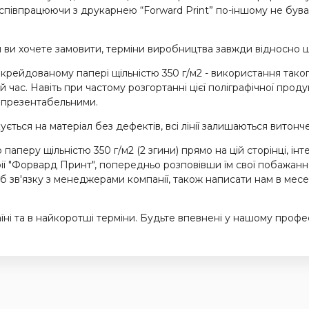
 а співпрацюючи з друкарнею “Forward Print” по-іншому не був
 ви хочете замовити, терміни виробництва завжди відносно 
крейдованому папері щільністю 350 г/м2 - використання тако
час. Навіть при частому розгортанні цієї поліграфічної продук
 презентабельними.
ється на матеріал без дефектів, всі лінії залишаються витонч
перу щільністю 350 г/м2 (2 згини) прямо на цій сторінці, інт
афії "Форвард Принт", попередньо розповівши їм свої побажа
іб зв'язку з менеджерами компанії, також написати нам в ме
ні та в найкоротші терміни. Будьте впевнені у нашому профес