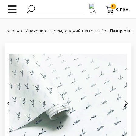
0
грн.
0
Головна
-
Упаковка
-
Брендований папір тіш’ю
-
Папір тіш’