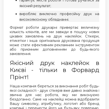
гарантує якість роботи і готова ручатися за
якісний результат;
виробляє виключно професійну друк на
високоякісному обладнанні.
Формат роботи друкарні привертає величезну
кількість клієнтів, але ми завжди в пошуку нових
цікавих замовлень на друк наклейок. Стікери,
етикетки і інша оригінальна друкована продукція
може стати ефективним рекламним інструментом
або приємним доповненням до будь-якого
замовлення.
Якісний друк наклейок в
Києві - тільки в Форвард
Прінт!
Наша компанія береться за виконання робіт будь-
якої складності - друк стікерів вже давно знайома і
звична для нас робота, яку ми виконуємо
бездоганно. Саме на наклейці можна відобразити
Вашу символіку, атрибутику, логотип або бренд
компанії і перенести його на будь-яку поверхню.