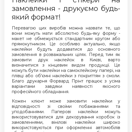
замовлення - друкуємо будь-
який формат!
Перевагою цих виробів можна назвати те, що
вони можуть мати абсолютно будь-яку форму -
макет не обмежується стандартним кругом або
прямокутником. Це особливо актуально, якщо
наклейки будуть додаватися до основного
замовлення в розважальних цілях. Перед тим як
замовити друк наклейок в Києві, варто
визначитися з кінцевим видом продукції. Це
можуть бути наклейки на самоклейкому папері, на
плівці або об'ємні наклейки з покриттям з смоли.
Благо друкарня Форвард Прінт працює з усіма
варіантами завдяки наявності якісного
професійного обладнання.
Кожен клієнт може замовити наклейки у
відповідності зі своїми побажаннями та
уподобаннями. Паперові наклейки можуть
використовуватися для декорування коробок із
замовленнями, вінілові наклейки широко
використовуються при оформленні автомобілів