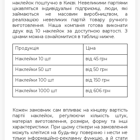
наклейок поштучно в Києві. Невеликими партіями
цікавляться індивідуальні підприємці, люди, які
займаються не масовим виробництвом, а
реалізацією невеликих партій товару ручного
виготовлення. Наша компанія готова виконати
друк від 10 наклейок за доступною вартості. З
цінами можна ознайомитися в таблиці нижче.
Продукція
Ціна
Наклейки 10 шт
від 45 грн
Наклейки 50 шт
від 50 грн
Наклейки 100 шт
від 150 грн
Наклейки 1000 шт
від 606 грн
Кожен замовник сам впливає на кінцеву вартість
партії наклейок, регулюючи кількість штук,
матеріал виготовлення, розміри, форму та інші
характеристики. При цьому стікери на замовлення
можуть клеїтися на будь-яку поверхню і нести не
тільки інформаційно-рекламну функцію, а й стати