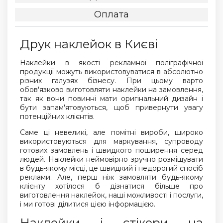
Оплата
Друк наклейок в Києві
Наклейки в якості рекламної поліграфічної
продукції можуть використовуватися в абсолютно
різних галузях бізнесу. При цьому варто
обов'язково виготовляти наклейки на замовлення,
так як вони повинні мати оригінальний дизайн і
бути запам'ятовуються, щоб привернути увагу
потенційних клієнтів.
Саме ці невеликі, але помітні вироби, широко
використовуються для маркування, супроводу
готових замовлень і швидкого поширення серед
людей. Наклейки неймовірно зручно розміщувати
в будь-якому місці, це швидкий і недорогий спосіб
реклами. Але, перш ніж замовляти будь-якому
клієнту хотілося б дізнатися більше про
виготовлення наклейок, наші можливості і послуги,
і ми готові ділитися цією інформацією.
Наклейки і стікери на