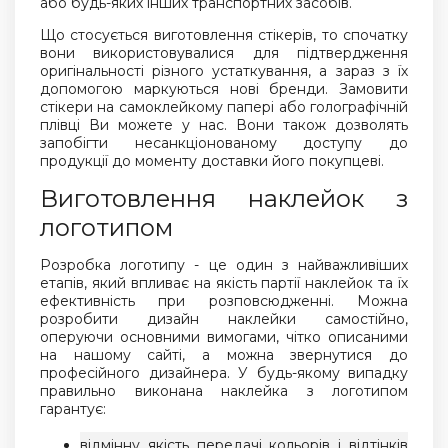
або будь-яких інших транспортних засобів.
Що стосується виготовлення стікерів, то спочатку
вони використовувалися для підтвердження
оригінальності різного устаткування, а зараз з їх
допомогою маркуються нові бренди. Замовити
стікери на самоклейкому папері або голографічній
плівці Ви можете у нас. Вони також дозволять
запобігти несанкціонованому доступу до
продукції до моменту доставки його покупцеві.
Виготовлення наклейок з
логотипом
Розробка логотипу - це один з найважливіших
етапів, який впливає на якість партії наклейок та їх
ефективність при розповсюдженні. Можна
розробити дизайн наклейки самостійно,
оперуючи основними вимогами, чітко описаними
на нашому сайті, а можна звернутися до
професійного дизайнера. У будь-якому випадку
правильно виконана наклейка з логотипом
гарантує:
відмінну якість передачі кольорів і відтінків