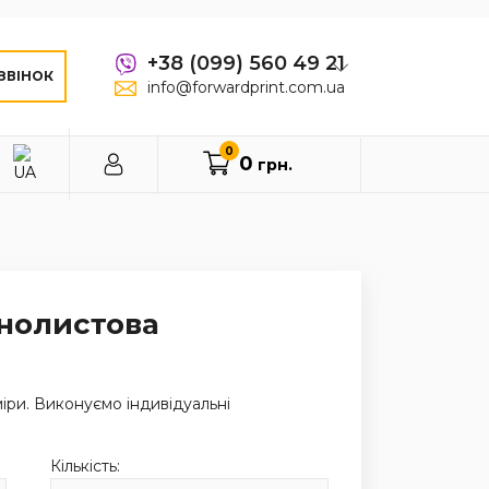
+38 (099) 560 49 21
ЗВІНОК
info@forwardprint.com.ua
0
0
грн.
ьнолистова
іри. Виконуємо індивідуальні
Кількість: