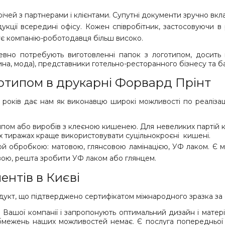
чей з партнерами і клієнтами. Супутні документи зручно вкла
кції всередині офісу. Кожен співробітник, застосовуючи в
нує компанію-роботодавця більш високо.
певно потребують виготовленні папок з логотипом, досить 
ина, мода), представники готельно-ресторанного бізнесу та ба
отипом в друкарні Форвард Прінт
8 років дає нам як виконавцю широкі можливості по реалізац
ипом або виробів з клеєною кишенею. Для невеликих партій к
х тиражах краще використовувати суцільнокроєні
кишені.
ой обробкою: матовою, глянсовою ламінацією, УФ лаком. Є 
вою, решта зробити УФ лаком або глянцем.
ентів в Києві
укт, що підтверджено сертифікатом міжнародного зразка за 
и Вашої компанії і запропонують оптимальний дизайн і матер
бмежень наших можливостей немає. Є послуга попередньої 