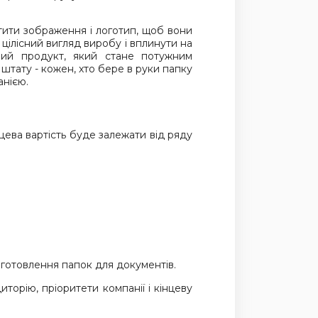
тити зображення і логотип, щоб вони
цілісний вигляд виробу і вплинути на
сний продукт, який стане потужним
 штату - кожен, хто бере в руки папку
анією.
нцева вартість буде залежати від ряду
иготовлення папок для документів.
торію, пріоритети компанії і кінцеву