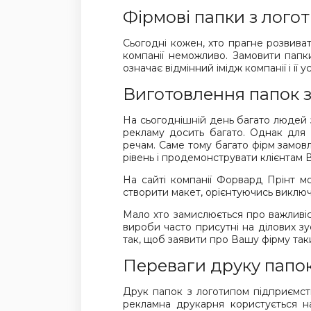
Фірмові папки з лого
Сьогодні кожен, хто прагне розвиват
компанії неможливо. Замовити папк
означає відмінний імідж компанії і її ус
Виготовлення папок 
На сьогоднішній день багато людей з
рекламу досить багато. Однак для 
речам. Саме тому багато фірм замов
рівень і продемонструвати клієнтам
На сайті компанії Форвард Прінт 
створити макет, орієнтуючись виключ
Мало хто замислюється про важливі
вироби часто присутні на ділових зу
так, щоб заявити про Вашу фірму т
Переваги друку папок
Друк папок з логотипом підприємств
рекламна друкарня користується на